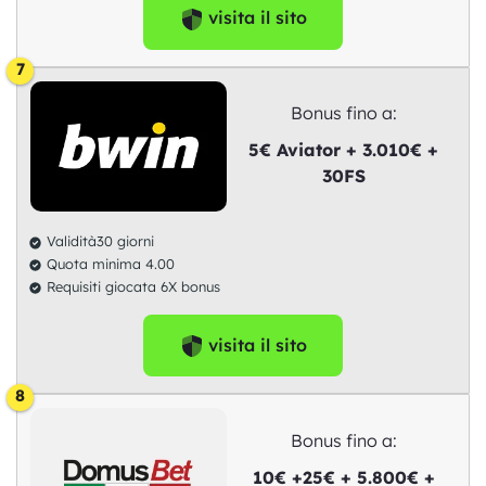
visita il sito
7
Bonus fino a:
5€ Aviator + 3.010€ +
30FS
Validità
30 giorni
Quota minima
4.00
Requisiti giocata
6X bonus
visita il sito
8
Bonus fino a:
10€ +25€ + 5.800€ +