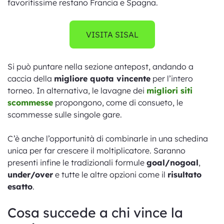
favoritissime restano Francia e Spagna.
VISITA SISAL
Si può puntare nella sezione antepost, andando a
caccia della
migliore quota vincente
per l’intero
torneo. In alternativa, le lavagne dei
migliori siti
scommesse
propongono, come di consueto, le
scommesse sulle singole gare.
C’è anche l’opportunità di combinarle in una schedina
unica per far crescere il moltiplicatore. Saranno
presenti infine le tradizionali formule
goal/nogoal
,
under/over
e tutte le altre opzioni come il
risultato
esatto
.
Cosa succede a chi vince la