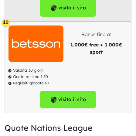
visita il sito
10
Bonus fino a:
1.000€ free + 1.000€
sport
Validità
30 giorni
Quota minima
1.50
Requisiti giocata
6X
visita il sito
Quote Nations League