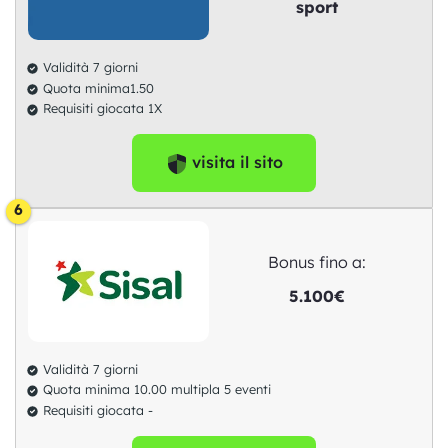
sport
Validità
7 giorni
Quota minima
1.50
Requisiti giocata
1X
visita il sito
6
Bonus fino a:
5.100€
Validità
7 giorni
Quota minima
10.00 multipla 5 eventi
Requisiti giocata
-