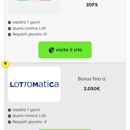
20FS
Validità
7 giorni
Quota minima
1.50
Requisiti giocata
1X
visita il sito
9
Bonus fino a:
2.050€
Validità
7 giorni
Quota minima
1.50
Requisiti giocata
-X