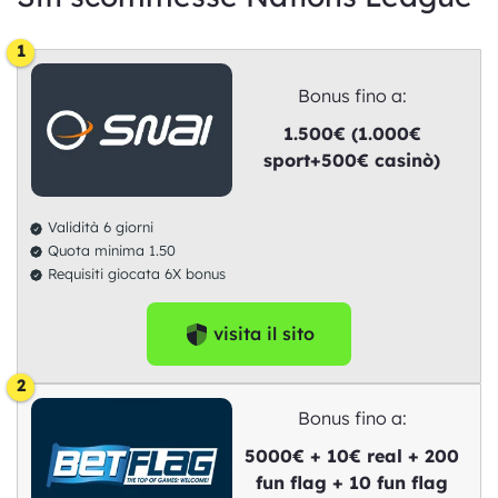
1
Bonus fino a:
1.500€ (1.000€
sport+500€ casinò)
Validità
6 giorni
Quota minima
1.50
Requisiti giocata
6X bonus
visita il sito
2
Bonus fino a:
5000€ + 10€ real + 200
fun flag + 10 fun flag