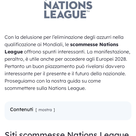
Con la delusione per l’eliminazione degli azzurri nella
qualificazione ai Mondiali, le
scommesse Nations
League
offrono spunti interessanti. La manifestazione,
peraltro, è utile anche per accedere agli Europei 2028.
Pertanto un buon piazzamento può rivelarsi davvero
interessante per il presente e il futuro della nazionale.
Proseguiamo con la nostra guida su come
scommettere sulla Nations League.
Contenuti
mostra
Siti scommesse Nations League