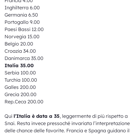
Francia 4.00
Inghilterra 6.00
Germania 6.50
Portogallo 9.00
Paesi Bassi 12.00
Norvegia 15.00
Belgio 20.00
Croazia 34.00
Danimarca 35.00
Italia 35.00
Serbia 100.00
Turchia 100.00
Galles 200.00
Grecia 200.00
Rep.Ceca 200.00
Qui
l’Italia è data a 35
, leggermente di più rispetto a
Snai. Resta invece pressoché invariata l’interpretazione
delle chance delle favorite. Francia e Spagna guidano il