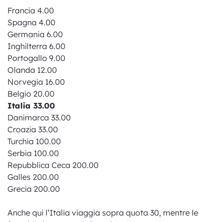
Francia 4.00
Spagna 4.00
Germania 6.00
Inghilterra 6.00
Portogallo 9.00
Olanda 12.00
Norvegia 16.00
Belgio 20.00
Italia 33.00
Danimarca 33.00
Croazia 33.00
Turchia 100.00
Serbia 100.00
Repubblica Ceca 200.00
Galles 200.00
Grecia 200.00
Anche qui l’Italia viaggia sopra quota 30, mentre le