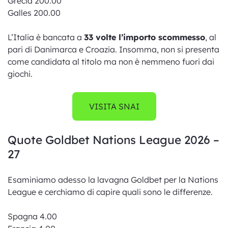
Grecia 200.00
Galles 200.00
L’Italia è bancata a
33 volte l’importo scommesso
, al
pari di Danimarca e Croazia. Insomma, non si presenta
come candidata al titolo ma non è nemmeno fuori dai
giochi.
VISITA SNAI
Quote Goldbet Nations League 2026 –
27
Esaminiamo adesso la lavagna Goldbet per la Nations
League e cerchiamo di capire quali sono le differenze.
Spagna 4.00