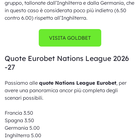
gruppo, tallonate dall’Inghilterra e dalla Germania, che
in questo caso è considerata poco più indietro (6.50
contro 6.00) rispetto all’Inghilterra.
VISITA GOLDBET
Quote Eurobet Nations League 2026
-27
Passiamo alle
quote Nations League Eurobet
, per
avere una panoramica ancor più completa degli
scenari possibili.
Francia 3.50
Spagna 3.50
Germania 5.00
Inghilterra 5.00