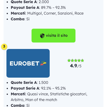
Quote Serie A
: 2.000
Payout Serie A
: 89.7% – 92.3%
Mercati
: Multigol, Corner, Sanzioni, Race
Combo
: Sì
visita il sito
3
4.9
/5
Quote Serie A
: 1.500
Payout Serie A
: 92.1% – 95.2%
Mercati
: Quasi vince, Statistiche giocatori,
Arbitro, Man of the match
Combo
: Sì