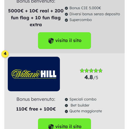
Bonus benvenuto:
Bonus CIE 5.000€
5000€ + 10€ real + 200
Diversi bonus senza deposito
fun flag + 10 fun flag
Supercombo
extra
visita il sito
4
4.8
/5
Bonus benvenuto:
Speciali combo
Bet builder
110€ free + 100€
Quote maggiorate
visita il sito