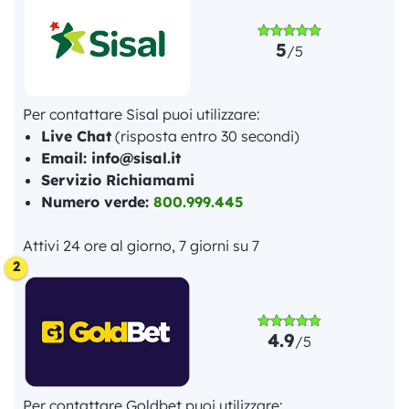
5
/5
Per contattare Sisal puoi utilizzare:
Live Chat
(risposta entro 30 secondi)
Email: info@sisal.it
Servizio Richiamami
Numero verde:
800.999.445
Attivi 24 ore al giorno, 7 giorni su 7
2
4.9
/5
Per contattare Goldbet puoi utilizzare: