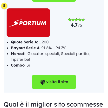
5
4.7
/5
Quote Serie A
: 1.200
Payout Serie A
: 91.8% – 94.3%
Mercati
: Giocatori speciali, Speciali partita,
Tipster bet
Combo
: Sì
visita il sito
Qual è il miglior sito scommesse