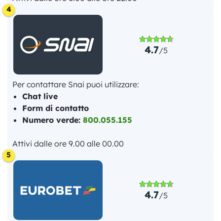
4
4.7
/5
Per contattare Snai puoi utilizzare:
Chat live
Form di contatto
Numero verde:
800.055.155
Attivi dalle ore 9.00 alle 00.00
5
4.7
/5