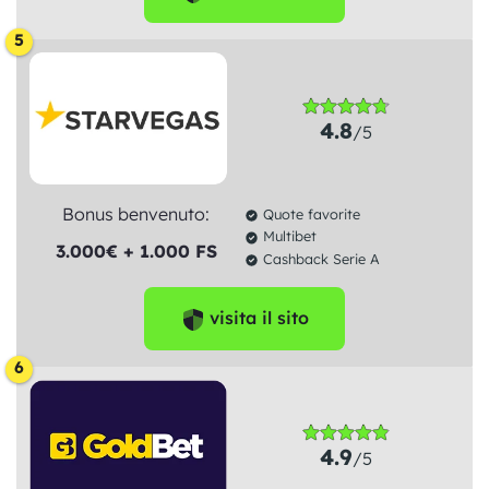
5
4.8
/5
Bonus benvenuto:
Quote favorite
Multibet
3.000€ + 1.000 FS
Cashback Serie A
visita il sito
6
4.9
/5