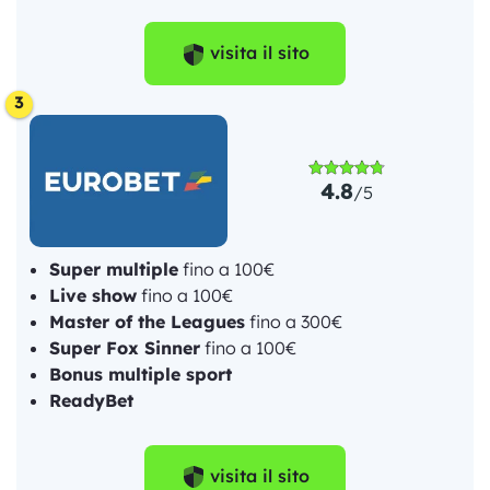
visita il sito
3
4.8
/5
Super multiple
fino a 100€
Live show
fino a 100€
Master of the Leagues
fino a 300€
Super Fox Sinner
fino a 100€
Bonus multiple sport
ReadyBet
visita il sito