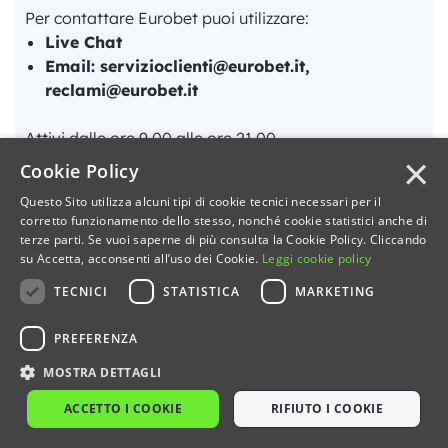
Per contattare Eurobet puoi utilizzare:
Live Chat
Email: servizioclienti@eurobet.it,
reclami@eurobet.it
Attivi dalle ore 9.00 alle ore 21.00
×
Cookie Policy
Questo Sito utilizza alcuni tipi di cookie tecnici necessari per il
Se cerchi un rapporto
rapido, affidabile e umano
con
corretto funzionamento dello stesso, nonché cookie statistici anche di
il servizio di assistenza di un bookmaker, allora
Sisal è
terze parti. Se vuoi saperne di più consulta la Cookie Policy. Cliccando
sicuramente il migliore
. L’accesso al servizio clienti è
su Accetta, acconsenti all’uso dei Cookie.
Leggi cookie policy
rapido, con qualsiasi metodo di contatto scelto,
Sisal
TECNICI
STATISTICA
MARKETING
garantisce una risposta entro 30 secondi
.
PREFERENZA
E’ l’unico in Italia ad avere il
servizio “Richiamami”
che permette di prenotare una chiamata direttamente
MOSTRA DETTAGLI
dal servizio clienti. Gli operatori forniscono
risposte
ACCETTO I COOKIE
RIFIUTO I COOKIE
accurate e soluzioni chiare
a qualsiasi tipo di
problema tu abbia. Altro aspetto non da poco è la