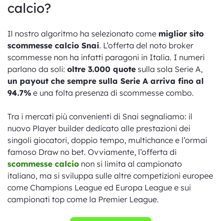
calcio?
Il nostro algoritmo ha selezionato come
miglior sito
scommesse calcio Snai
. L’offerta del noto broker
scommesse non ha infatti paragoni in Italia. I numeri
parlano da soli:
oltre 3.000 quote
sulla sola Serie A,
un payout che sempre sulla Serie A arriva fino al
94.7%
e una folta presenza di scommesse combo.
Tra i mercati più convenienti di Snai segnaliamo: il
nuovo Player builder dedicato alle prestazioni dei
singoli giocatori, doppio tempo, multichance e l’ormai
famoso Draw no bet. Ovviamente, l’offerta di
scommesse calcio
non si limita al campionato
italiano, ma si sviluppa sulle altre competizioni europee
come Champions League ed Europa League e sui
campionati top come la Premier League.