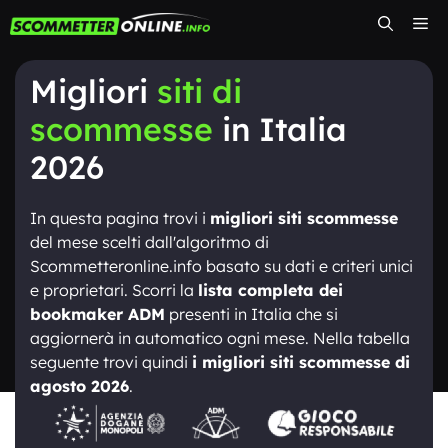
Vai
Me
al
contenuto
Migliori
siti di
scommesse
in Italia
2026
In questa pagina trovi i
migliori siti scommesse
del mese scelti dall'algoritmo di
Scommetteronline.info
basato su dati e criteri unici
e proprietari. Scorri la
lista completa dei
bookmaker ADM
presenti in Italia che si
aggiornerà in automatico ogni mese. Nella tabella
seguente trovi quindi
i migliori siti scommesse di
agosto 2026
.