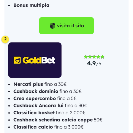
Bonus multipla
visita il sito
2
4.9
/5
Mercati plus
fino a 30€
Cashback dominio
fino a 30€
Crea supercombo
fino a 5€
Cashback Ancora lui
fino a 30€
Classifica basket
fino a 2.000€
Cashback schedina calcio coppe
50€
Classifica calcio
fino a 3.000€