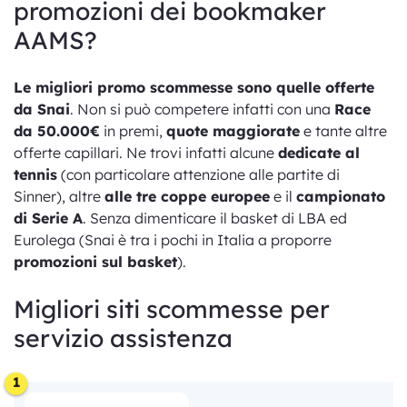
promozioni dei bookmaker
AAMS?
Le migliori promo scommesse sono quelle offerte
da Snai
. Non si può competere infatti con una
Race
da 50.000€
in premi,
quote maggiorate
e tante altre
offerte capillari. Ne trovi infatti alcune
dedicate al
tennis
(con particolare attenzione alle partite di
Sinner), altre
alle tre coppe europee
e il
campionato
di Serie A
. Senza dimenticare il basket di LBA ed
Eurolega (Snai è tra i pochi in Italia a proporre
promozioni sul basket
).
Migliori siti scommesse per
servizio assistenza
1