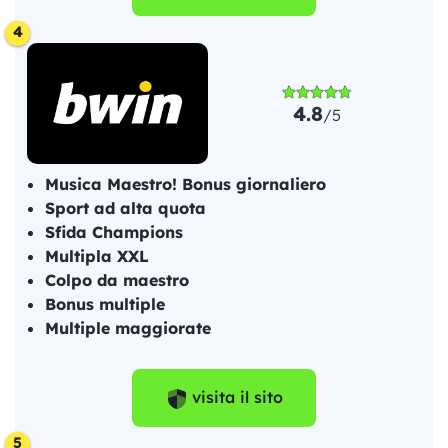
4
4.8
/5
Musica Maestro! Bonus giornaliero
Sport ad alta quota
Sfida Champions
Multipla XXL
Colpo da maestro
Bonus multiple
Multiple maggiorate
visita il sito
5