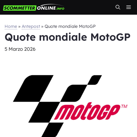
Vai
Me
al
contenuto
Home
»
Antepost
»
Quote mondiale MotoGP
Quote mondiale MotoGP
5 Marzo 2026