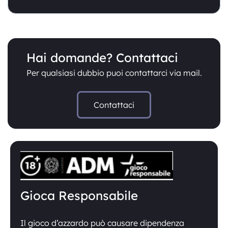
Hai domande? Contattaci
Per qualsiasi dubbio puoi contattarci via mail.
Contattaci
Gioca Responsabile
Il gioco d’azzardo può causare dipendenza