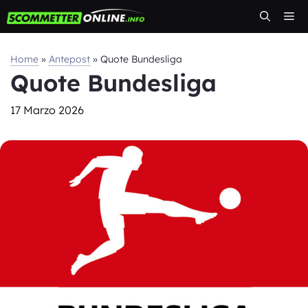
Vai
Me
al
contenuto
Home
»
Antepost
»
Quote Bundesliga
Quote Bundesliga
17 Marzo 2026