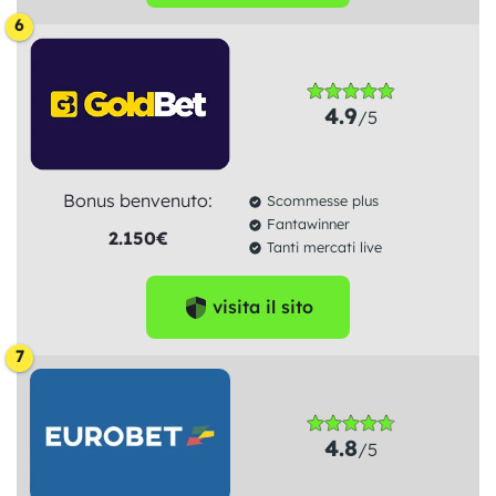
6
4.9
/5
Bonus benvenuto:
Scommesse plus
Fantawinner
2.150€
Tanti mercati live
visita il sito
7
4.8
/5