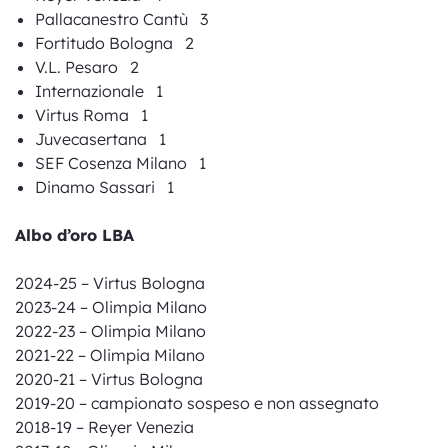
Pallacanestro Cantù 3
Fortitudo Bologna 2
V.L. Pesaro 2
Internazionale 1
Virtus Roma 1
Juvecasertana 1
SEF Cosenza Milano 1
Dinamo Sassari 1
Albo d’oro LBA
2024-25 – Virtus Bologna
2023-24 – Olimpia Milano
2022-23 – Olimpia Milano
2021-22 – Olimpia Milano
2020-21 – Virtus Bologna
2019-20 – campionato sospeso e non assegnato
2018-19 – Reyer Venezia