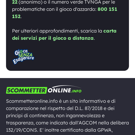
22
(anonimo) o il numero verde TVNGA per le
problematiche con il gioco d'azzardo:
800 151
152
.
Per ulteriori approfondimenti, scarica la
carta
dei servizi per il gioco a distanza
.
Scommetteronline.info è un sito informativo e di
comparazione nel rispetto del D.L. 87/2018 e dei
principi di continenza, non ingannevolezza e
trasparenza, come indicato dall'AGCOM nella delibera
132/19/CONS. E' inoltre certificato dalla GPWA,