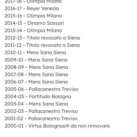
2017-18 – Olimpia Milano
2016-17 – Reyer Venezia
2015-16 – Olimpia Milano
2014-15 – Dinamo Sassari
2013-14 – Olimpia Milano
2012-13 – Titolo revocato a Siena
2011-12 – Titolo revocato a Siena
2010-11 – Mens Sana Siena
2009-10 – Mens Sana Siena
2008-09 – Mens Sana Siena
2007-08 – Mens Sana Siena
2006-07 – Mens Sana Siena
2005-06 – Pallacanestro Treviso
2004-05 – Fortitudo Bologna
2003-04 – Mens Sana Siena
2002-03 – Pallacanestro Treviso
2001-02 – Pallacanestro Treviso
2000-01 – Virtus Bolognasiti da non rinnovare