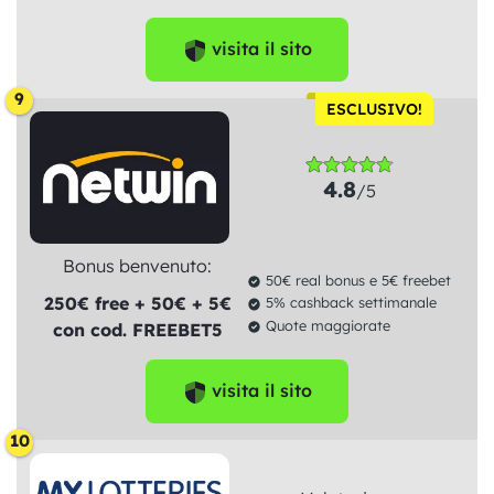
visita il sito
9
ESCLUSIVO!
4.8
/5
Bonus benvenuto:
50€ real bonus e 5€ freebet
250€ free + 50€ + 5€
5% cashback settimanale
Quote maggiorate
con cod. FREEBET5
visita il sito
10