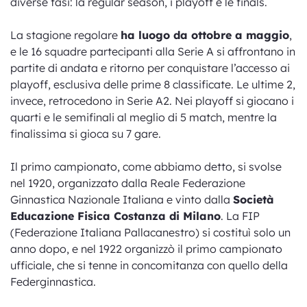
diverse fasi: la regular season, i playoff e le finals.
La stagione regolare
ha luogo da ottobre a maggio
,
e le 16 squadre partecipanti alla Serie A si affrontano in
partite di andata e ritorno per conquistare l’accesso ai
playoff, esclusiva delle prime 8 classificate. Le ultime 2,
invece, retrocedono in Serie A2. Nei playoff si giocano i
quarti e le semifinali al meglio di 5 match, mentre la
finalissima si gioca su 7 gare.
Il primo campionato, come abbiamo detto, si svolse
nel 1920, organizzato dalla Reale Federazione
Ginnastica Nazionale Italiana e vinto dalla
Società
Educazione Fisica Costanza di Milano
. La FIP
(Federazione Italiana Pallacanestro) si costituì solo un
anno dopo, e nel 1922 organizzò il primo campionato
ufficiale, che si tenne in concomitanza con quello della
Federginnastica.