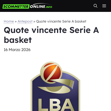
Vai
Me
al
contenuto
Home
»
Antepost
»
Quote vincente Serie A basket
Quote vincente Serie A
basket
16 Marzo 2026