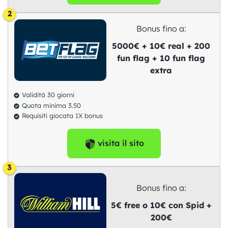
2
Bonus fino a:
5000€ + 10€ real + 200
fun flag + 10 fun flag
extra
Validità
30 giorni
Quota minima
3.50
Requisiti giocata
1X bonus
visita il sito
3
Bonus fino a:
5€ free o 10€ con Spid +
200€