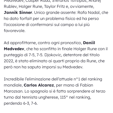
Medvedev, Casper Ruud, Stefanos Tsitsipas, Andrej
Rublev, Holger Rune, Taylor Fritz e, ovviamente,
Jannik Sinner
. Unico grande assente: Rafa Nadal, che
ha dato forfait per un problema fisico ed ha perso
l’occasione di confermarsi sul campo a lui più
favorevole.
Ad approfittarne, contro ogni pronostico,
Daniil
Medvedev
, che ha sconfitto in finale Holger Rune con il
punteggio di 7-5, 7-5. Djokovic, detentore del titolo
2022, è stato eliminato ai quarti proprio da Rune, che
però non ha saputo imporsi su Medvedev.
Incredibile l’eliminazione dell’attuale n°1 del ranking
mondiale,
Carlos Alcaraz
, per mano di Fabian
Marozsan. Lo spagnolo si è fatto sorprendere al terzo
turno dal tennista ungherese, 115° nel ranking,
perdendo 6-3, 7-6.