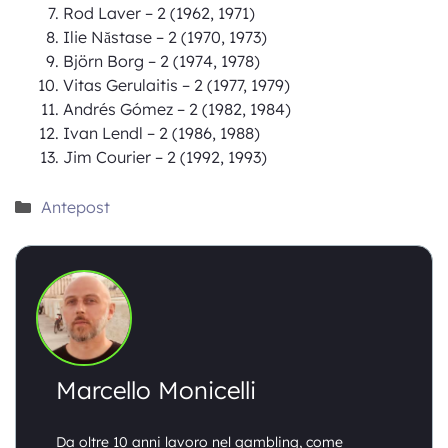
Rod Laver – 2 (1962, 1971)
Ilie Năstase – 2 (1970, 1973)
Björn Borg – 2 (1974, 1978)
Vitas Gerulaitis – 2 (1977, 1979)
Andrés Gómez – 2 (1982, 1984)
Ivan Lendl – 2 (1986, 1988)
Jim Courier – 2 (1992, 1993)
Categorie
Antepost
Marcello Monicelli
Da oltre 10 anni lavoro nel gambling, come