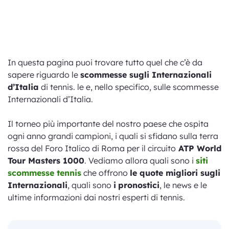
In questa pagina puoi trovare tutto quel che c’è da
sapere riguardo le
scommesse sugli Internazionali
d’Italia
di tennis. le e, nello specifico, sulle scommesse
Internazionali d’Italia.
Il torneo più importante del nostro paese che ospita
ogni anno grandi campioni, i quali si sfidano sulla terra
rossa del Foro Italico di Roma per il circuito
ATP World
Tour Masters 1000
. Vediamo allora quali sono i
siti
scommesse tennis
che offrono
le quote migliori sugli
Internazionali
, quali sono
i
pronostici
, le news e le
ultime informazioni dai nostri esperti di tennis.