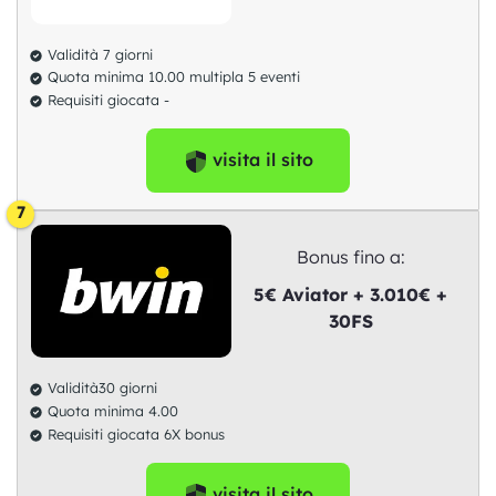
Validità
7 giorni
Quota minima
10.00 multipla 5 eventi
Requisiti giocata
-
visita il sito
7
Bonus fino a:
5€ Aviator + 3.010€ +
30FS
Validità
30 giorni
Quota minima
4.00
Requisiti giocata
6X bonus
visita il sito