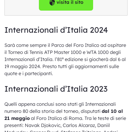
visita il sito
Internazionali d’Italia 2024
Sarà come sempre il Parco del Foro Italico ad ospitare
il Torneo di Tennis ATP Master 1000 e WTA 1000 degli
Internazionali d’Italia. l’81ª edizione si giocherà dal 6 al
19 maggio 2024. Presto tutti gli aggiornamenti sulle
quote e i partecipanti.
Internazionali d’Italia 2023
Quelli appena conclusi sono stati gli Internazionali
numero 80 della storia del torneo, disputati
dal 10 al
21 maggio
al Foro Italico di Roma. Tra le teste di serie
presenti: Navak Djokovic, Carlos Alcaraz, Daniil