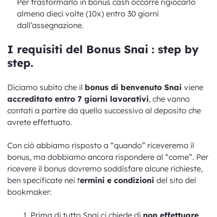
Per trasformarlo in bonus cash occorre rigiocarlo
almeno dieci volte (10x) entro 30 giorni
dall’assegnazione.
I requisiti del Bonus Snai : step by
step.
Diciamo subito che il
bonus di benvenuto Snai
viene
accreditato entro 7 giorni lavorativi
, che vanno
contati a partire da quello successivo al deposito che
avrete effettuato.
Con ciò abbiamo risposto a
“quando”
riceveremo il
bonus, ma dobbiamo ancora rispondere al
“come”
. Per
ricevere il bonus dovremo soddisfare alcune richieste,
ben specificate nei t
ermini e condizioni
del sito del
bookmaker:
Prima di tutto Snai ci chiede di
non effettuare