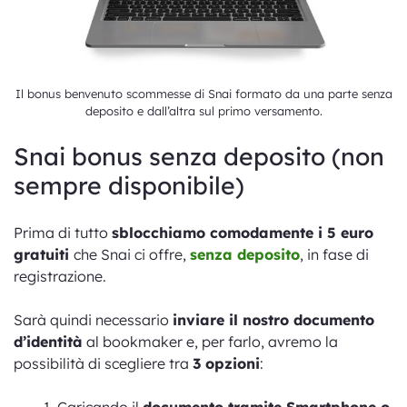
Il bonus benvenuto scommesse di Snai formato da una parte senza
deposito e dall’altra sul primo versamento.
Snai bonus senza deposito (non
sempre disponibile)
Prima di tutto
sblocchiamo comodamente i 5 euro
gratuiti
che Snai ci offre,
senza deposito
, in fase di
registrazione.
Sarà quindi necessario
inviare il nostro documento
d’identità
al bookmaker e, per farlo, avremo la
possibilità di scegliere tra
3 opzioni
:
Caricando il
documento tramite Smartphone o