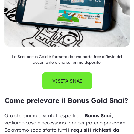
Lo Snai bonus Gold è formato da una parte free all’invio del
documento e una sul primo deposito.
VISITA SNAI
Come prelevare il Bonus Gold Snai?
Ora che siamo diventati esperti del
Bonus Snai,
vediamo cosa è necessario fare per poterlo prelevare.
Se avremo soddisfatto tutti
i requisiti richiesti da