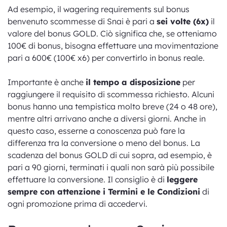
Ad esempio, il wagering requirements sul bonus
benvenuto scommesse di Snai è pari a
sei volte (6x)
il
valore del bonus GOLD. Ciò significa che, se otteniamo
100€ di bonus, bisogna effettuare una movimentazione
pari a 600€ (100€ x6) per convertirlo in bonus reale.
Importante è anche
il tempo a disposizione
per
raggiungere il requisito di scommessa richiesto. Alcuni
bonus hanno una tempistica molto breve (24 o 48 ore),
mentre altri arrivano anche a diversi giorni. Anche in
questo caso, esserne a conoscenza può fare la
differenza tra la conversione o meno del bonus.
La
scadenza del bonus GOLD di cui sopra, ad esempio, è
pari a 90 giorni, terminati i quali non sarà più possibile
effettuare la conversione.
Il consiglio è di
leggere
sempre con attenzione i Termini e le Condizioni
di
ogni promozione prima di accedervi.