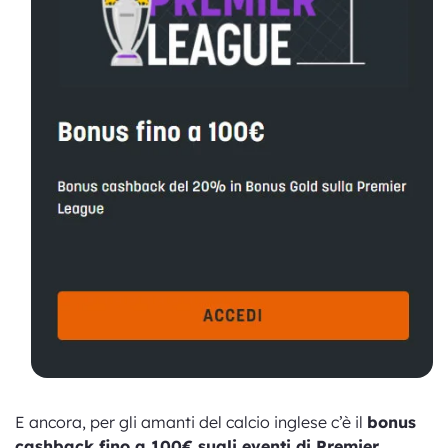
E ancora, per gli amanti del calcio inglese c’è il
bonus
cashback fino a 100€ sugli eventi di Premier