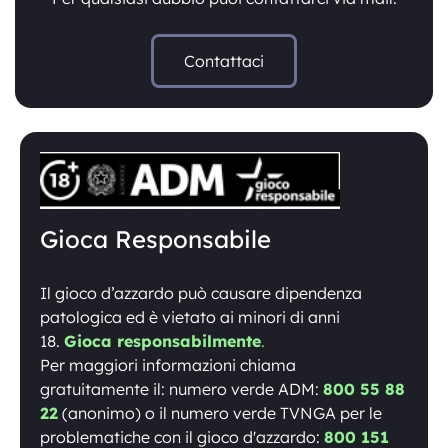
Contattaci
Gioca Responsabile
Il gioco d’azzardo può causare dipendenza
patologica ed è vietato ai minori di anni
18.
Gioca responsabilmente
.
Per maggiori informazioni chiama
gratuitamente il: numero verde ADM:
800 55 88
22
(anonimo) o il numero verde TVNGA per le
problematiche con il gioco d'azzardo:
800 151