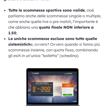
Tutte le scommesse sportive sono valide
, cioè
parliamo anche delle scommesse singole o multiple,
come anche quelle live o pre match, l’importante è
che abbiano una
quota finale NON inferiore a
1.50
;
Le uniche scommesse escluse sono tutte quelle
sistemistich
e, ovvero? Ovvero quando si fanno più
scommesse insieme, con quota fissa, combinando
gli esiti in un’unica
“bolletta” (schedina)
.