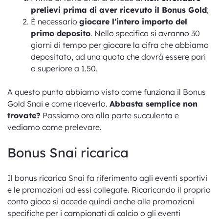
prelievi prima di aver ricevuto il Bonus Gold
;
È necessario
giocare l’intero importo del
primo deposito
. Nello specifico si avranno 30
giorni di tempo per giocare la cifra che abbiamo
depositato, ad una quota che dovrà essere pari
o superiore a 1.50.
A questo punto abbiamo visto come funziona il Bonus
Gold Snai e come riceverlo.
Abbasta semplice non
trovate?
Passiamo ora alla parte succulenta e
vediamo come prelevare.
Bonus Snai ricarica
Il bonus ricarica Snai fa riferimento agli eventi sportivi
e le promozioni ad essi collegate. Ricaricando il proprio
conto gioco si accede quindi anche alle promozioni
specifiche per i campionati di calcio o gli eventi