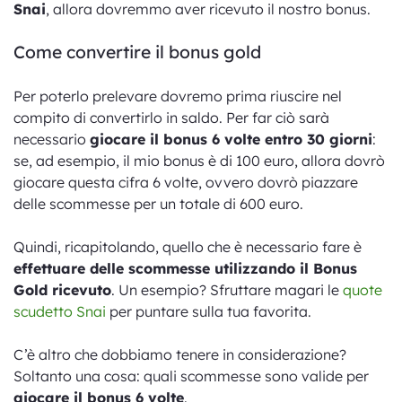
Snai
, allora dovremmo aver ricevuto il nostro bonus.
Come convertire il bonus gold
Per poterlo prelevare dovremo prima riuscire nel
compito di convertirlo in saldo. Per far ciò sarà
necessario
giocare il bonus 6 volte entro 30 giorni
:
se, ad esempio, il mio bonus è di 100 euro, allora dovrò
giocare questa cifra 6 volte, ovvero dovrò piazzare
delle scommesse per un totale di 600 euro.
Quindi, ricapitolando, quello che è necessario fare è
effettuare delle scommesse utilizzando il Bonus
Gold ricevuto
. Un esempio? Sfruttare magari le
quote
scudetto Snai
per puntare sulla tua favorita.
C’è altro che dobbiamo tenere in considerazione?
Soltanto una cosa: quali scommesse sono valide per
giocare il bonus 6 volte
.