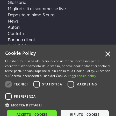
Glossario
Migliori siti di scommesse live
Deposito minimo 5 euro
News
Autori
Contatti
Parlano di noi
Pubblicità
×
Disclaimer
Cookie Policy
Privacy policy e Cookie Policy
Questo Sito utilizza alcuni tipi di cookie tecnici necessari per il
Mappa del sito
corretto funzionamento dello stesso, nonché cookie statistici anche di
terze parti. Se vuoi saperne di più consulta la Cookie Policy. Cliccando
su Accetta, acconsenti all’uso dei Cookie.
Leggi cookie policy
TECNICI
STATISTICA
MARKETING
PREFERENZA
MOSTRA DETTAGLI
Copyright © 2026 Empire s.r.l.s. Via F. Ugoni, 36 Palazzo
Skyline 18 25126 - Brescia - P.IVA 03871350983
ACCETTO I COOKIE
RIFIUTO I COOKIE