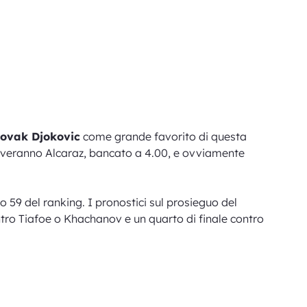
ovak Djokovic
come grande favorito di questa
proveranno Alcaraz, bancato a 4.00, e ovviamente
o 59 del ranking. I pronostici sul prosieguo del
ntro Tiafoe o Khachanov e un quarto di finale contro