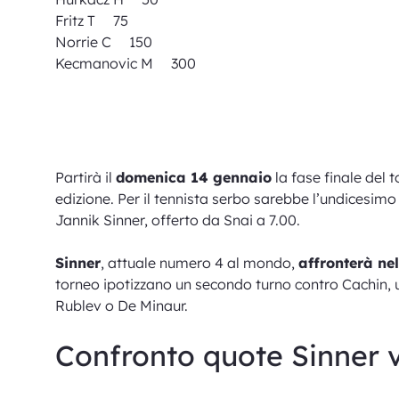
Fritz T 75
Norrie C 150
Kecmanovic M 300
Partirà il
domenica 14 gennaio
la fase finale del to
edizione. Per il tennista serbo sarebbe l’undicesim
Jannik Sinner, offerto da Snai a 7.00.
Sinner
, attuale numero 4 al mondo,
affronterà ne
torneo ipotizzano un secondo turno contro Cachin, u
Rublev o De Minaur.
Confronto quote Sinner 