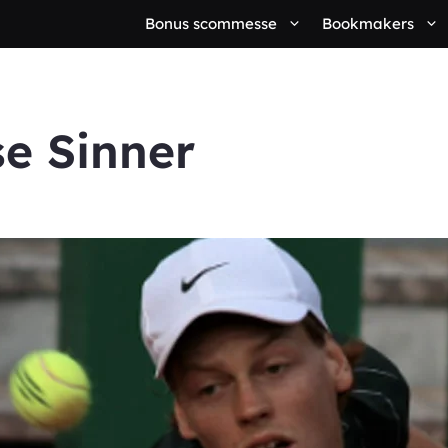
Bonus scommesse
Bookmakers
e Sinner