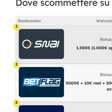
Dove scommettere su 
Bookmaker
Welcom
1
Bonus 
1.500€ (1.000€ s
2
Bonus 
5000€ + 10€ real + 200
ex
3