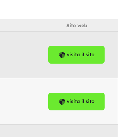
Sito web
visita il sito
visita il sito