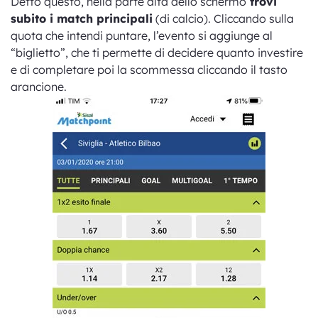
Detto questo, nella parte alta dello schermo
trovi
subito i match principali
(di calcio). Cliccando sulla
quota che intendi puntare, l’evento si aggiunge al
“biglietto”, che ti permette di decidere quanto investire
e di completare poi la scommessa cliccando il tasto
arancione.