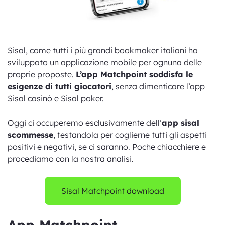
Sisal, come tutti i più grandi bookmaker italiani ha
sviluppato un applicazione mobile per ognuna delle
proprie proposte.
L’app Matchpoint soddisfa le
esigenze di tutti giocatori
, senza dimenticare l’app
Sisal casinò e Sisal poker.
Oggi ci occuperemo esclusivamente dell’
app sisal
scommesse
, testandola per coglierne tutti gli aspetti
positivi e negativi, se ci saranno. Poche chiacchiere e
procediamo con la nostra analisi.
Sisal Matchpoint download
App Matchpoint