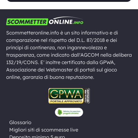
Scommetteronline.info è un sito informativo e di
comparazione nel rispetto del D.L. 87/2018 e dei
principi di continenza, non ingannevolezza e
trasparenza, come indicato dall'AGCOM nella delibera
132/19/CONS. E' inoltre certificato dalla GPWA,
Associazione dei Webmaster di portali sul gioco
online, garanzia di buona reputazione.
Glossario
Migliori siti di scommesse live
Deposito minimo 5 euro