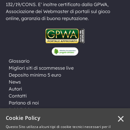
132/19/CONS. E' inoltre certificato dalla GPWA,
Associazione dei Webmaster di portali sul gioco
online, garanzia di buona reputazione.
Glossario
Migliori siti di scommesse live
Deposito minimo 5 euro
News
Autori
Contatti
Parlano di noi
Pubblicità
×
Disclaimer
Cookie Policy
Privacy policy e Cookie Policy
Questo Sito utilizza alcuni tipi di cookie tecnici necessari per il