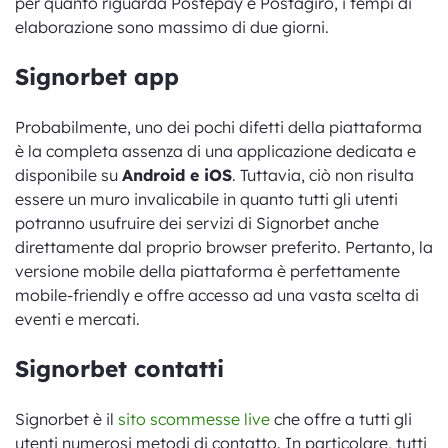
per quanto riguarda Postepay e Postagiro, i tempi di
elaborazione sono massimo di due giorni.
Signorbet app
Probabilmente, uno dei pochi difetti della piattaforma
è la completa assenza di una applicazione dedicata e
disponibile su
Android e iOS
. Tuttavia, ciò non risulta
essere un muro invalicabile in quanto tutti gli utenti
potranno usufruire dei servizi di Signorbet anche
direttamente dal proprio browser preferito. Pertanto, la
versione mobile della piattaforma è perfettamente
mobile-friendly e offre accesso ad una vasta scelta di
eventi e mercati.
Signorbet contatti
Signorbet è il
sito scommesse live
che offre a tutti gli
utenti numerosi metodi di contatto. In particolare, tutti