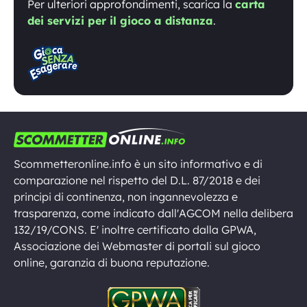
Per ulteriori approfondimenti, scarica la
carta
dei servizi per il gioco a distanza
.
Scommetteronline.info è un sito informativo e di
comparazione nel rispetto del D.L. 87/2018 e dei
principi di continenza, non ingannevolezza e
trasparenza, come indicato dall'AGCOM nella delibera
132/19/CONS. E' inoltre certificato dalla GPWA,
Associazione dei Webmaster di portali sul gioco
online, garanzia di buona reputazione.