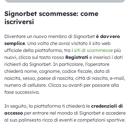
Signorbet scommesse: come
iscriversi
Diventare un nuovo membro di Signorbet
è davvero
semplice
. Una volta che avrai visitato il sito web
ufficiale della piattaforma, tra i
siti di scommesse
più
nuovi, clicca sul tasto rosso
Registrati
e inserisci i dati
richiesti da Signorbet. In particolare, l’operatore
chiederà nome, cognome, codice fiscale, data di
nascita, sesso, paese di nascita, città di nascita, e-mail,
numero di cellulare. Clicca su avanti per passare alla
fase successiva.
In seguito, la piattaforma ti chiederà le
credenziali di
accesso
per entrare nel mondo di Signorbet e accedere
al suo palinsesto ricco di eventi e competizioni sportive.