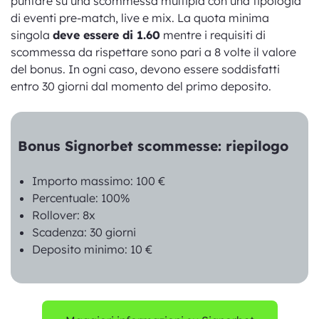
puntare su una scommessa multipla con una tipologia
di eventi pre-match, live e mix. La quota minima
singola
deve essere di 1.60
mentre i requisiti di
scommessa da rispettare sono pari a 8 volte il valore
del bonus. In ogni caso, devono essere soddisfatti
entro 30 giorni dal momento del primo deposito.
Bonus Signorbet scommesse: riepilogo
Importo massimo: 100 €
Percentuale: 100%
Rollover: 8x
Scadenza: 30 giorni
Deposito minimo: 10 €