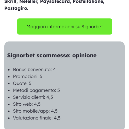
Skrill, Neteller, Paysafecard, Posteitaliane,
Postagiro.
Maggiori informazioni su Signorbet
Signorbet scommesse: opinione
Bonus benvenuto: 4
Promozioni: 5
Quote: 5
Metodi pagamento: 5
Servizio clienti: 4,5
Sito web: 4,5
Sito mobile/app: 4,5
Valutazione finale: 4,5