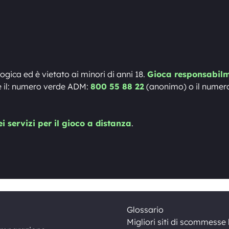
gica ed è vietato ai minori di anni 18.
Gioca responsabil
e il: numero verde ADM:
800 55 88 22
(anonimo) o il numero
i servizi per il gioco a distanza
.
Glossario
Migliori siti di scommesse 