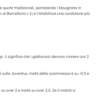
 quote tradizionali, ipotizzando i blaugrana in
 al Barcellona (-1) si ristabilisce una condizione più
 -1 significa che i giallorossi devono vincere con 2
0.75 sulla Juventus, metà della scommessa è su -0.5 e
u over 2 e metà su over 2.5. Se il match si