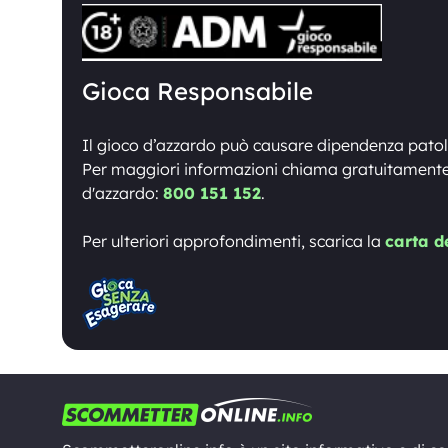
Gioca Responsabile
Il gioco d’azzardo può causare dipendenza patolo
Per maggiori informazioni chiama gratuitament
d'azzardo:
800 151 152
.
Per ulteriori approfondimenti, scarica la
carta de