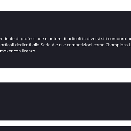
ndente di professione e autore di articoli in diversi siti compara
ivo articoli dedicati alla Serie A e alle competizioni come Champion
kmaker con licenza.