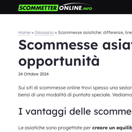
Vai
al
contenuto
Home
»
Glossario
»
Scommesse asiatiche: differenze, lin
Scommesse asiati
opportunità
24 Ottobre 2024
Sui siti di scommesse online trovi spesso una sez
bensì di una modalità di puntata speciale. Vediam
I vantaggi delle scomme
Le asiatiche sono progettate per
creare un equili