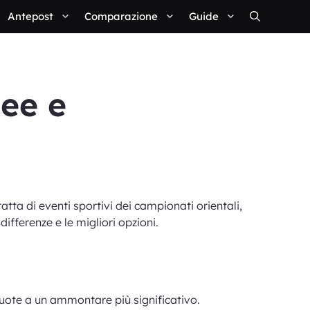
Antepost
Comparazione
Guide
nee e
ratta di eventi sportivi dei campionati orientali,
 differenze e le migliori opzioni.
quote a un ammontare più significativo.