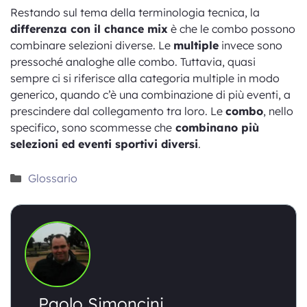
Restando sul tema della terminologia tecnica, la
differenza con il chance mix
è che le combo possono
combinare selezioni diverse. Le
multiple
invece sono
pressoché analoghe alle combo. Tuttavia, quasi
sempre ci si riferisce alla categoria multiple in modo
generico, quando c’è una combinazione di più eventi, a
prescindere dal collegamento tra loro. Le
combo
, nello
specifico, sono scommesse che
combinano più
selezioni ed eventi sportivi diversi
.
Categorie
Glossario
Paolo Simoncini