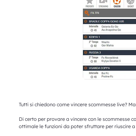
Tutti si chiedono come vincere scommesse live? M
Di certo per provare a vincere con le scommesse calc
ottimale le funzioni da poter sfruttare per riuscire 