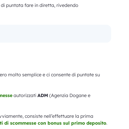
di puntata fare in diretta, rivedendo
ro molto semplice e ci consente di puntate su
mmesse
autorizzati
ADM
(Agenzia Dogane e
 ovviamente, consiste nell’effettuare la prima
iti di scommesse con bonus sul primo deposito
.