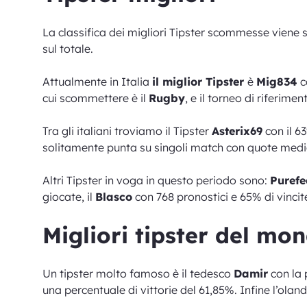
La classifica dei migliori Tipster scommesse viene
sul totale.
Attualmente in Italia
il miglior Tipster
è
Mig834
c
cui scommettere è il
Rugby
, e il torneo di riferimen
Tra gli italiani troviamo il Tipster
Asterix69
con il 63
solitamente punta su singoli match con quote medio
Altri Tipster in voga in questo periodo sono:
Purefe
giocate, il
Blasco
con 768 pronostici e 65% di vincite
Migliori tipster del mo
Un tipster molto famoso è il tedesco
Damir
con la 
una percentuale di vittorie del 61,85%. Infine l’ola