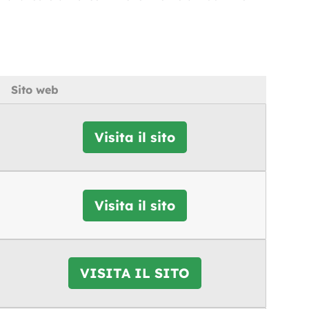
Sito web
Visita il sito
Visita il sito
VISITA IL SITO