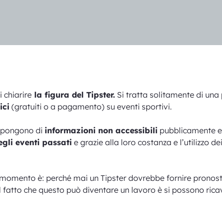
 chiarire
la figura del Tipster.
Si tratta solitamente di un
ici
(gratuiti o a pagamento) su eventi sportivi.
dispongono di
informazioni non accessibili
pubblicamente e l
degli eventi passati
e grazie alla loro costanza e l’utilizzo de
ento è: perché mai un Tipster dovrebbe fornire pronostici 
el fatto che questo può diventare un lavoro è si possono ric