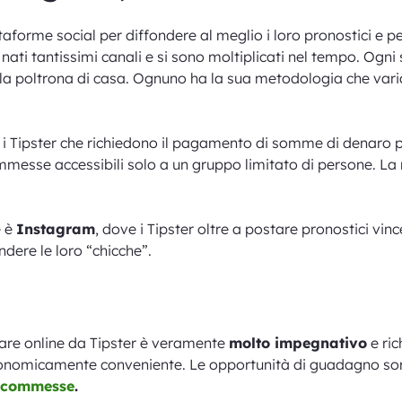
ttaforme social per diffondere al meglio i loro pronostici e per
o nati tantissimi canali e si sono moltiplicati nel tempo. Ogn
la poltrona di casa. Ognuno ha la sua metodologia che vari
e i Tipster che richiedono il pagamento di somme di denaro p
mmesse accessibili solo a un gruppo limitato di persone. La 
e è
Instagram
, dove i Tipster oltre a postare pronostici vin
ndere le loro “chicche”.
re online da Tipster è veramente
molto impegnativo
e ri
nomicamente conveniente. Le opportunità di guadagno sono
 scommesse
.