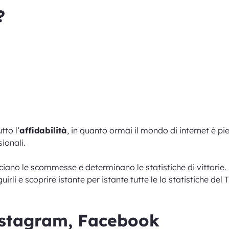
?
tto l’
affidabilità
, in quanto ormai il mondo di internet è pi
ionali.
e tracciano le scommesse e determinano le statistiche di vitto
eguirli e scoprire istante per istante tutte le lo statistiche d
nstagram, Facebook