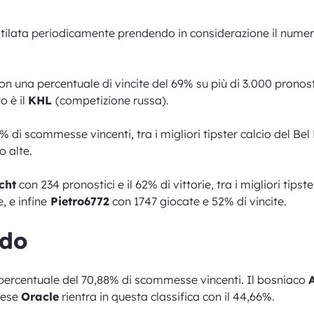
 stilata periodicamente prendendo in considerazione il numer
on una percentuale di vincite del 69% su più di 3.000 pronostic
to è il
KHL
(competizione russa).
% di scommesse vincenti, tra i migliori tipster calcio del Bel
 alte.
cht
con 234 pronostici e il 62% di vittorie, tra i migliori tipste
, e infine
Pietro6772
con 1747 giocate e 52% di vincite.
ndo
percentuale del 70,88% di scommesse vincenti. Il bosniaco
ndese
Oracle
rientra in questa classifica con il 44,66%.