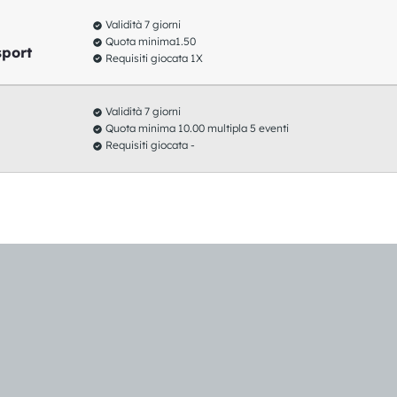
Validità
7 giorni
Quota minima
1.50
sport
Requisiti giocata
1X
Validità
7 giorni
Quota minima
10.00 multipla 5 eventi
Requisiti giocata
-