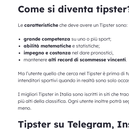
Come si diventa tipster
Le
caratteristiche
che deve avere un Tipster sono:
grande competenza
su uno o più sport;
abilità matematiche
e statistiche;
impegno e costanza
nel dare pronostici,
mantenere
alti record di scommesse vincenti
.
Ma l’utente quello che cerca nel Tipster è prima di tu
intenditori sportivi quando in realtà sono solo occas
I migliori Tipster in Italia sono iscritti in siti ch
più alti della classifica. Ogni utente inoltre potrà s
meno.
Tipster su Telegram, I