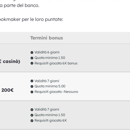
a parte del banco.
bookmaker per le loro puntate:
Termini bonus
Validità
6 giorni
Quota minima
1.50
 casinò)
Requisiti giocata
6X bonus
Validità
7 giorni
Quota minima
5.00
+ 200€
Requisiti giocata
-Nessuno
Validità
7 giorni
Quota minima
1.50
Requisiti giocata
6X