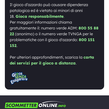
Il gioco d’azzardo può causare dipendenza
patologica ed è vietato ai minori di anni
18.
Gioca responsabilmente
.
Per maggiori informazioni chiama
gratuitamente il: numero verde ADM:
800 55 88
22
(anonimo) o il numero verde TVNGA per le
problematiche con il gioco d'azzardo:
800 151
152
.
Per ulteriori approfondimenti, scarica la
carta
dei servizi per il gioco a distanza
.