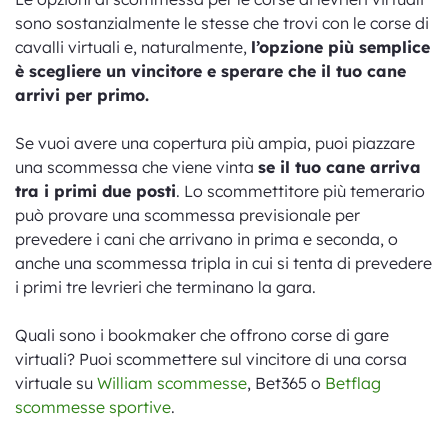
sono sostanzialmente le stesse che trovi con le corse di
cavalli virtuali e, naturalmente,
l’opzione più semplice
è scegliere un vincitore e sperare che il tuo cane
arrivi per primo.
Se vuoi avere una copertura più ampia, puoi piazzare
una scommessa che viene vinta
se il tuo cane arriva
tra i primi due posti
. Lo scommettitore più temerario
può provare una scommessa previsionale per
prevedere i cani che arrivano in prima e seconda, o
anche una scommessa tripla in cui si tenta di prevedere
i primi tre levrieri che terminano la gara.
Quali sono i bookmaker che offrono corse di gare
virtuali? Puoi scommettere sul vincitore di una corsa
virtuale su
William scommesse
, Bet365 o
Betflag
scommesse sportive
.