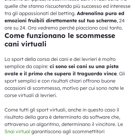
quelle che stanno riscuotendo più successo ed interesse
tra gli appassionati del betting.
Adrenalina pura ed
emozioni fruibili direttamente sul tuo schermo
, 24
ore su 24. Ora vedremo perché piacciono così tanto.
Come funzionano le scommesse
cani virtuali
Lo sport della corsa dei cani e dei levrieri è molto
semplice da capire:
ci sono sei cani su una pista
ovale e il primo che supera il traguardo vince
. Gli
sport semplici e con risultati chiari offrono buone
occasioni di scommessa, motivo per cui sono nate le
corse virtuali di levrieri.
Come tutti gli sport virtuali, anche in questo caso il
risultato della gara è determinato da software che,
attraverso un algoritmo, determinano il vincitore. Le
Snai virtual
garantiscono agli scommettitori