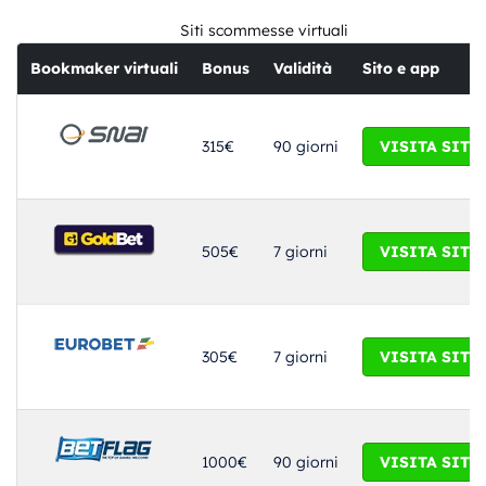
Siti scommesse virtuali
Bookmaker virtuali
Bonus
Validità
Sito e app
315€
90 giorni
VISITA SITO
505€
7 giorni
VISITA SITO
305€
7 giorni
VISITA SITO
1000€
90 giorni
VISITA SITO