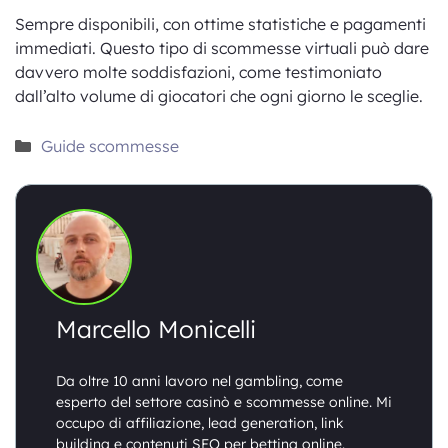
Sempre disponibili, con ottime statistiche e pagamenti
immediati. Questo tipo di scommesse virtuali può dare
davvero molte soddisfazioni, come testimoniato
dall’alto volume di giocatori che ogni giorno le sceglie.
Categorie
Guide scommesse
Marcello Monicelli
Da oltre 10 anni lavoro nel gambling, come
esperto del settore casinò e scommesse online. Mi
occupo di affiliazione, lead generation, link
building e contenuti SEO per betting online.