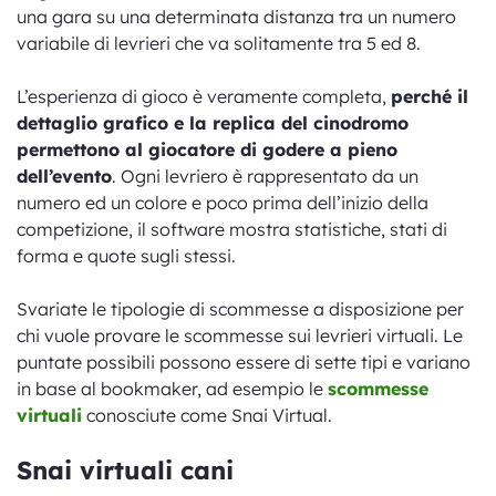
una gara su una determinata distanza tra un numero
variabile di levrieri che va solitamente tra 5 ed 8.
L’esperienza di gioco è veramente completa,
perché il
dettaglio grafico e la replica del cinodromo
permettono al giocatore di godere a pieno
dell’evento
. Ogni levriero è rappresentato da un
numero ed un colore e poco prima dell’inizio della
competizione, il software mostra statistiche, stati di
forma e quote sugli stessi.
Svariate le tipologie di scommesse a disposizione per
chi vuole provare le scommesse sui levrieri virtuali. Le
puntate possibili possono essere di sette tipi e variano
in base al bookmaker, ad esempio le
scommesse
virtuali
conosciute come Snai Virtual.
Snai virtuali cani