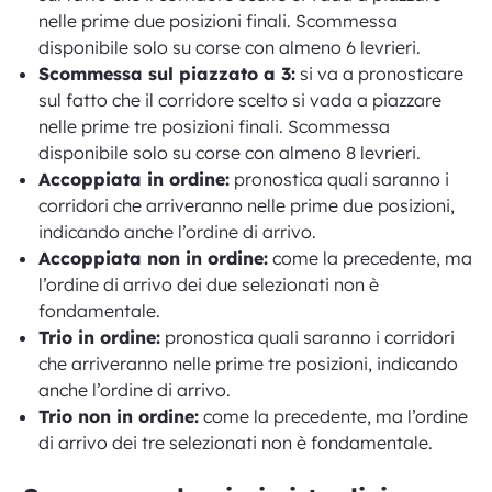
nelle prime due posizioni finali. Scommessa
disponibile solo su corse con almeno 6 levrieri.
Scommessa sul piazzato a 3:
si va a pronosticare
sul fatto che il corridore scelto si vada a piazzare
nelle prime tre posizioni finali. Scommessa
disponibile solo su corse con almeno 8 levrieri.
Accoppiata in ordine:
pronostica quali saranno i
corridori che arriveranno nelle prime due posizioni,
indicando anche l’ordine di arrivo.
Accoppiata non in ordine:
come la precedente, ma
l’ordine di arrivo dei due selezionati non è
fondamentale.
Trio in ordine:
pronostica quali saranno i corridori
che arriveranno nelle prime tre posizioni, indicando
anche l’ordine di arrivo.
Trio non in ordine:
come la precedente, ma l’ordine
di arrivo dei tre selezionati non è fondamentale.