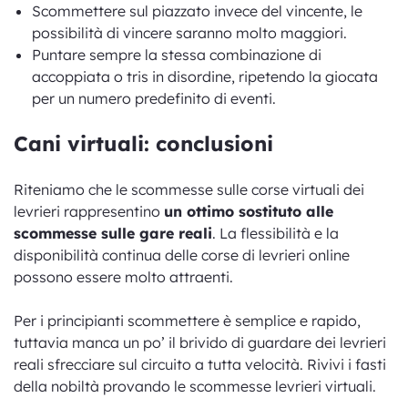
Scommettere sul piazzato invece del vincente, le
possibilità di vincere saranno molto maggiori.
Puntare sempre la stessa combinazione di
accoppiata o tris in disordine, ripetendo la giocata
per un numero predefinito di eventi.
Cani virtuali: conclusioni
Riteniamo che le scommesse sulle corse virtuali dei
levrieri rappresentino
un ottimo sostituto alle
scommesse sulle gare reali
. La flessibilità e la
disponibilità continua delle corse di levrieri online
possono essere molto attraenti.
Per i principianti scommettere è semplice e rapido,
tuttavia manca un po’ il brivido di guardare dei levrieri
reali sfrecciare sul circuito a tutta velocità. Rivivi i fasti
della nobiltà provando le scommesse levrieri virtuali.