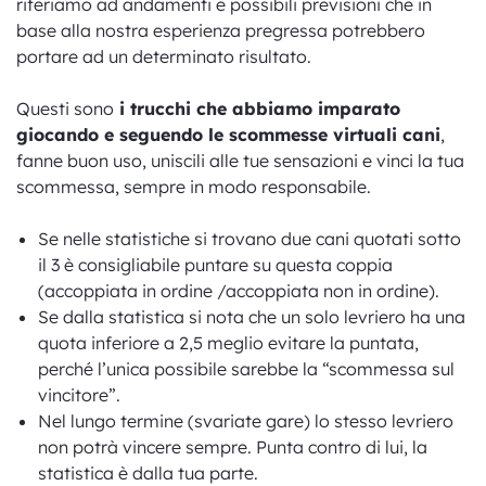
riferiamo ad andamenti e possibili previsioni che in
base alla nostra esperienza pregressa potrebbero
portare ad un determinato risultato.
Questi sono
i trucchi che abbiamo imparato
giocando e seguendo le scommesse virtuali cani
,
fanne buon uso, uniscili alle tue sensazioni e vinci la tua
scommessa, sempre in modo responsabile.
Se nelle statistiche si trovano due cani quotati sotto
il 3 è consigliabile puntare su questa coppia
(accoppiata in ordine /accoppiata non in ordine).
Se dalla statistica si nota che un solo levriero ha una
quota inferiore a 2,5 meglio evitare la puntata,
perché l’unica possibile sarebbe la “scommessa sul
vincitore”.
Nel lungo termine (svariate gare) lo stesso levriero
non potrà vincere sempre. Punta contro di lui, la
statistica è dalla tua parte.