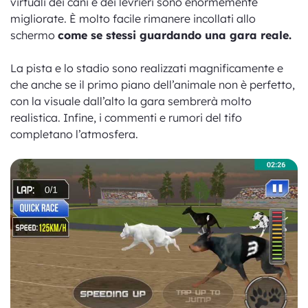
virtuali dei cani e dei levrieri sono enormemente
migliorate. È molto facile rimanere incollati allo
schermo
come se stessi guardando una gara reale.
La pista e lo stadio sono realizzati magnificamente e
che anche se il primo piano dell’animale non è perfetto,
con la visuale dall’alto la gara sembrerà molto
realistica. Infine, i commenti e rumori del tifo
completano l’atmosfera.