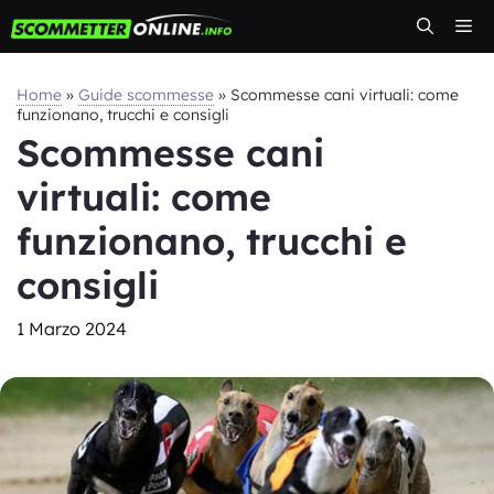
Vai
Me
al
contenuto
Home
»
Guide scommesse
»
Scommesse cani virtuali: come
funzionano, trucchi e consigli
Scommesse cani
virtuali: come
funzionano, trucchi e
consigli
1 Marzo 2024