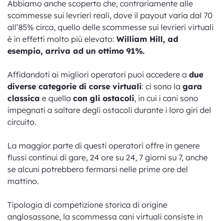
Abbiamo anche scoperto che, contrariamente alle
scommesse sui levrieri reali, dove il payout varia dal 70
all’85% circa, quello delle scommesse sui levrieri virtuali
è in effetti molto più elevato:
William Hill, ad
esempio, arriva ad un ottimo 91%.
Affidandoti ai migliori operatori puoi accedere a
due
diverse categorie di corse virtuali
: ci sono la
gara
classica
e quella
con gli ostacoli
, in cui i cani sono
impegnati a saltare degli ostacoli durante i loro giri del
circuito.
La maggior parte di questi operatori offre in genere
flussi continui di gare, 24 ore su 24, 7 giorni su 7, anche
se alcuni potrebbero fermarsi nelle prime ore del
mattino.
Tipologia di competizione storica di origine
anglosassone, la scommessa cani virtuali consiste in