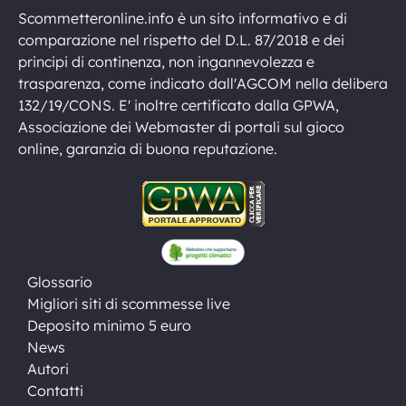
Scommetteronline.info è un sito informativo e di
comparazione nel rispetto del D.L. 87/2018 e dei
principi di continenza, non ingannevolezza e
trasparenza, come indicato dall'AGCOM nella delibera
132/19/CONS. E' inoltre certificato dalla GPWA,
Associazione dei Webmaster di portali sul gioco
online, garanzia di buona reputazione.
Glossario
Migliori siti di scommesse live
Deposito minimo 5 euro
News
Autori
Contatti