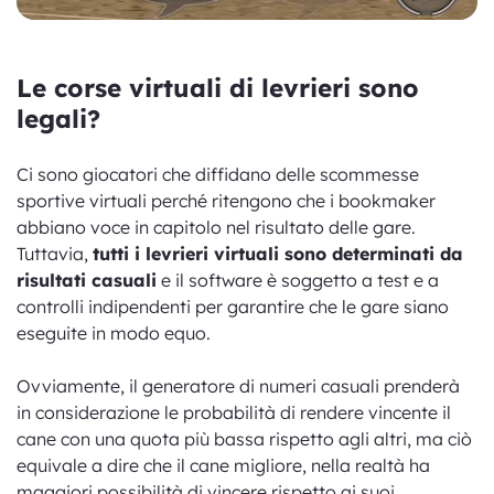
Le corse virtuali di levrieri sono
legali?
Ci sono giocatori che diffidano delle scommesse
sportive virtuali perché ritengono che i bookmaker
abbiano voce in capitolo nel risultato delle gare.
Tuttavia,
tutti i levrieri virtuali sono determinati da
risultati casuali
e il software è soggetto a test e a
controlli indipendenti per garantire che le gare siano
eseguite in modo equo.
Ovviamente, il generatore di numeri casuali prenderà
in considerazione le probabilità di rendere vincente il
cane con una quota più bassa rispetto agli altri, ma ciò
equivale a dire che il cane migliore, nella realtà ha
maggiori possibilità di vincere rispetto ai suoi