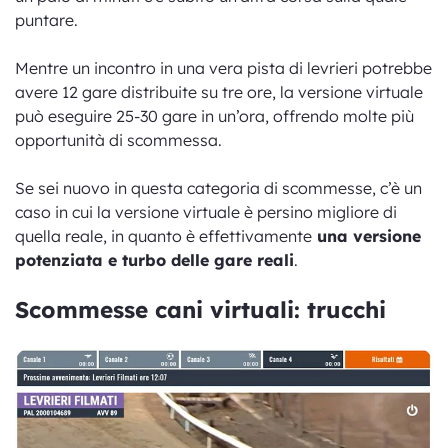
puntare.
Mentre un incontro in una vera pista di levrieri potrebbe
avere 12 gare distribuite su tre ore, la versione virtuale
può eseguire 25-30 gare in un’ora, offrendo molte più
opportunità di scommessa.
Se sei nuovo in questa categoria di scommesse, c’è un
caso in cui la versione virtuale è persino migliore di
quella reale, in quanto è effettivamente
una versione
potenziata e turbo delle gare reali
.
Scommesse cani virtuali: trucchi