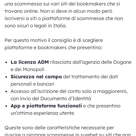
una scommessa sui vari siti dei bookmakers che si
trovano online. Non si deve in alcun modo però
iscriversi a siti o piattaforme di scommesse che non
sono sicuri o legali in Italia.
Per questo motivo il consiglio è di scegliere
piattaforme e bookmakers che presentino:
La licenza ADM
rilasciata dall’agenzia delle Dogane
e dei Monopoli
Sicurezza nel campo
del trattamento dei dati
personali e bancari
Accesso all’iscrizione del conto solo a maggiorenni,
con invio del Documento d’Identità
App e piattaforme funzionali
e che presentino
un’ottima esperienza utente
Queste sono delle caratteristiche necessarie per
riuscire a piazzare scommesse in surebet su siti che non