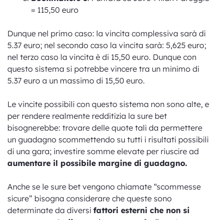
= 115,50 euro
Dunque nel primo caso: la vincita complessiva sarà di
5.37 euro; nel secondo caso la vincita sarà: 5,625 euro;
nel terzo caso la vincita è di 15,50 euro. Dunque con
questo sistema si potrebbe vincere tra un minimo di
5.37 euro a un massimo di 15,50 euro.
Le vincite possibili con questo sistema non sono alte, e
per rendere realmente redditizia la sure bet
bisognerebbe: trovare delle quote tali da permettere
un guadagno scommettendo su tutti i risultati possibili
di una gara; investire somme elevate per riuscire ad
aumentare il possibile margine di guadagno.
Anche se le sure bet vengono chiamate “scommesse
sicure” bisogna considerare che queste sono
determinate da diversi
fattori esterni che non si