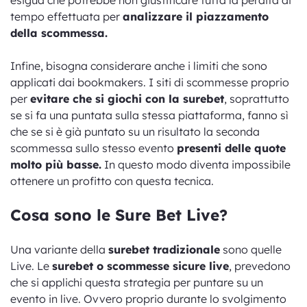
esigua che potrebbe non giustificare tutta la perdita di
tempo effettuata per
analizzare il piazzamento
della scommessa.
Infine, bisogna considerare anche i limiti che sono
applicati dai bookmakers. I siti di scommesse proprio
per
evitare che si giochi con la surebet
, soprattutto
se si fa una puntata sulla stessa piattaforma, fanno sì
che se si è già puntato su un risultato la seconda
scommessa sullo stesso evento
presenti delle quote
molto più basse.
In questo modo diventa impossibile
ottenere un profitto con questa tecnica.
Cosa sono le Sure Bet Live?
Una variante della
surebet tradizionale
sono quelle
Live. Le
surebet o scommesse sicure live
, prevedono
che si applichi questa strategia per puntare su un
evento in live. Ovvero proprio durante lo svolgimento