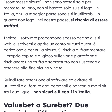
“
scommesse sicure
” : non sono settati solo per il
mercato italiano, non si basato solo su siti legali in
Italia, anzi la maggior parte sono siti inutilizzabili in
quanto non legali nel nostro paese,
si rischia di essere
truffati.
Inoltre, i software propongono spesso decine di siti
web, e iscriversi e aprire un conto su tutti questi è
pericoloso e per nulla sicuro. Si rischia di frammentare
il proprio capitale di gioco sulle varie piattaforme
rischiando:
una truffa e soprattutto non riuscendo a
ottenere alla fine alcuna vincita.
Quindi fate attenzione ai software ed evitare di
utilizzarli e di fornire dati personali e bancari a molti siti
tra i quali quelli
non sicuri e illegali in Italia.
Valuebet o Surebet? Due