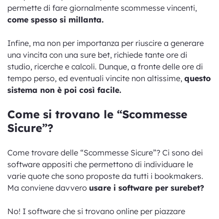
permette di fare giornalmente scommesse vincenti,
come spesso si millanta.
Infine, ma non per importanza per riuscire a generare
una vincita con una sure bet, richiede tante ore di
studio, ricerche e calcoli. Dunque, a fronte delle ore di
tempo perso, ed eventuali vincite non altissime,
questo
sistema non è poi così facile.
Come si trovano le “Scommesse
Sicure”?
Come trovare delle “
Scommesse Sicure
”? Ci sono dei
software appositi che permettono di individuare le
varie quote che sono proposte da tutti i bookmakers.
Ma conviene davvero
usare i software per surebet?
No! I software che si trovano online per piazzare