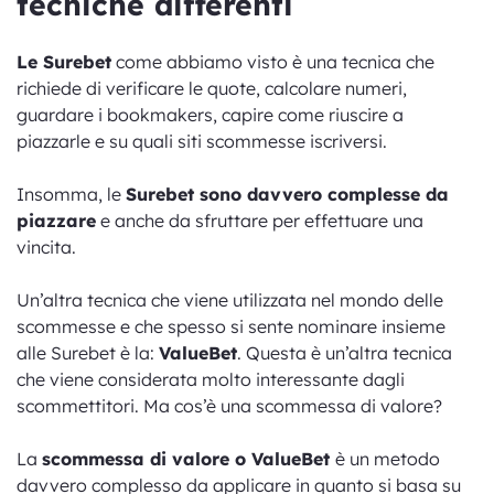
tecniche differenti
Le Surebet
come abbiamo visto è una tecnica che
richiede di verificare le quote, calcolare numeri,
guardare i bookmakers, capire come riuscire a
piazzarle e su quali siti scommesse iscriversi.
Insomma, le
Surebet sono davvero complesse da
piazzare
e anche da sfruttare per effettuare una
vincita.
Un’altra tecnica che viene utilizzata nel mondo delle
scommesse e che spesso si sente nominare insieme
alle Surebet è la:
ValueBet
. Questa è un’altra tecnica
che viene considerata molto interessante dagli
scommettitori.
Ma cos’è una scommessa di valore?
La
scommessa di valore o ValueBet
è un metodo
davvero complesso da applicare in quanto si basa su