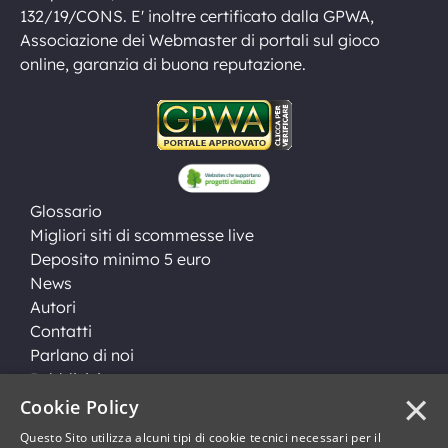
132/19/CONS. E' inoltre certificato dalla GPWA,
Associazione dei Webmaster di portali sul gioco
online, garanzia di buona reputazione.
Glossario
Migliori siti di scommesse live
Deposito minimo 5 euro
News
Autori
Contatti
Parlano di noi
Pubblicità
×
Disclaimer
Cookie Policy
Privacy policy e Cookie Policy
Questo Sito utilizza alcuni tipi di cookie tecnici necessari per il