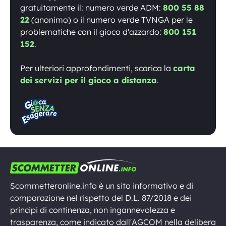
gratuitamente il: numero verde ADM:
800 55 88
22
(anonimo) o il numero verde TVNGA per le
problematiche con il gioco d'azzardo:
800 151
152
.
Per ulteriori approfondimenti, scarica la
carta
dei servizi per il gioco a distanza
.
Scommetteronline.info è un sito informativo e di
comparazione nel rispetto del D.L. 87/2018 e dei
principi di continenza, non ingannevolezza e
trasparenza, come indicato dall'AGCOM nella delibera