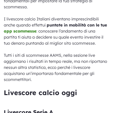
fondamentali per impostare la tua strategia di
scommessa.
I livescore calcio Italiani diventano imprescindibili
anche quando effettui
puntate in mobilità con le tue
app scommesse
: conoscere l’andamento di una
partita ti aiuta a decidere su quale evento investire il
tuo denaro puntando al miglior sito scommesse.
Tutti i siti di scommesse AAMS, nella sezione live
aggiornano i risultati in tempo reale, ma non riportano
nessun altra statistica, ecco perché i livescore
acquistano un’importanza fondamentale per gli
scommettitori.
Livescore calcio oggi
Livescore Serie A