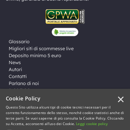
Glossario
Migliori siti di scommesse live
Deposito minimo 5 euro
News
Autori
Contatti
Parlano di noi
Pubblicità
×
Disclaimer
Cookie Policy
Privacy policy e Cookie Policy
Questo Sito utilizza alcuni tipi di cookie tecnici necessari per il
Mappa del sito
corretto funzionamento dello stesso, nonché cookie statistici anche di
terze parti. Se vuoi saperne di più consulta la Cookie Policy. Cliccando
su Accetta, acconsenti all’uso dei Cookie.
Leggi cookie policy