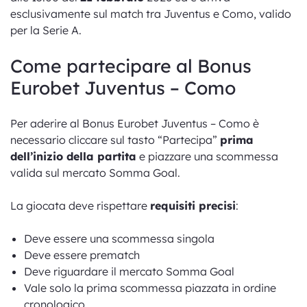
esclusivamente sul match tra Juventus e Como, valido
per la Serie A.
Come partecipare al Bonus
Eurobet Juventus – Como
Per aderire al Bonus Eurobet Juventus – Como è
necessario cliccare sul tasto “Partecipa”
prima
dell’inizio della partita
e piazzare una scommessa
valida sul mercato Somma Goal.
La giocata deve rispettare
requisiti precisi
:
Deve essere una scommessa singola
Deve essere prematch
Deve riguardare il mercato Somma Goal
Vale solo la prima scommessa piazzata in ordine
cronologico