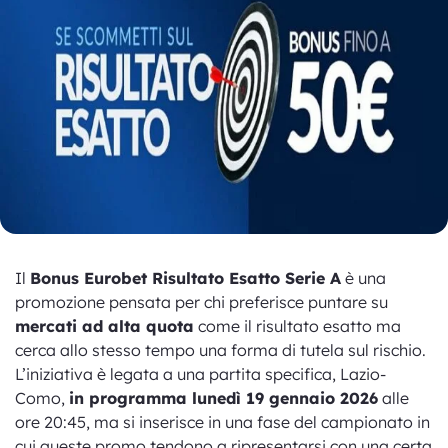
Il
Bonus Eurobet Risultato Esatto Serie A
è una
promozione pensata per chi preferisce puntare su
mercati ad alta quota
come il risultato esatto ma
cerca allo stesso tempo una forma di tutela sul rischio.
L’iniziativa è legata a una partita specifica, Lazio-
Como,
in programma lunedì 19 gennaio 2026
alle
ore 20:45, ma si inserisce in una fase del campionato in
cui queste promo tendono a ripresentarsi con una certa