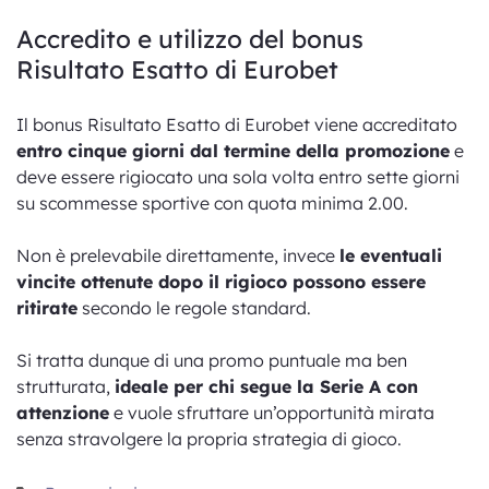
Accredito e utilizzo del bonus
Risultato Esatto di Eurobet
Il bonus Risultato Esatto di Eurobet viene accreditato
entro cinque giorni dal termine della promozione
e
deve essere rigiocato una sola volta entro sette giorni
su scommesse sportive con quota minima 2.00.
Non è prelevabile direttamente, invece
le eventuali
vincite ottenute dopo il rigioco possono essere
ritirate
secondo le regole standard.
Si tratta dunque di una promo puntuale ma ben
strutturata,
ideale per chi segue la Serie A con
attenzione
e vuole sfruttare un’opportunità mirata
senza stravolgere la propria strategia di gioco.