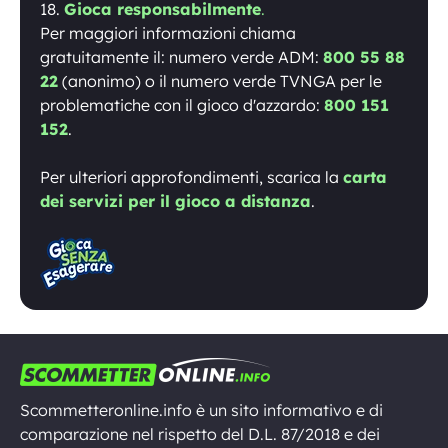
18.
Gioca responsabilmente
.
Per maggiori informazioni chiama
gratuitamente il: numero verde ADM:
800 55 88
22
(anonimo) o il numero verde TVNGA per le
problematiche con il gioco d'azzardo:
800 151
152
.
Per ulteriori approfondimenti, scarica la
carta
dei servizi per il gioco a distanza
.
Scommetteronline.info è un sito informativo e di
comparazione nel rispetto del D.L. 87/2018 e dei