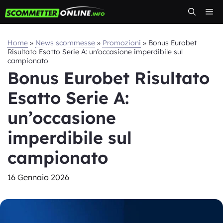
Vai
Me
al
contenuto
Home
»
News scommesse
»
Promozioni
»
Bonus Eurobet
Risultato Esatto Serie A: un’occasione imperdibile sul
campionato
Bonus Eurobet Risultato
Esatto Serie A:
un’occasione
imperdibile sul
campionato
16 Gennaio 2026