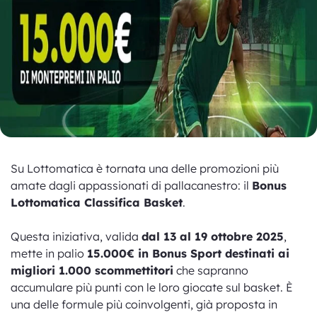
Su Lottomatica è tornata una delle promozioni più
amate dagli appassionati di pallacanestro: il
Bonus
Lottomatica Classifica Basket
.
Questa iniziativa, valida
dal 13 al 19 ottobre 2025
,
mette in palio
15.000€ in Bonus Sport destinati ai
migliori 1.000 scommettitori
che sapranno
accumulare più punti con le loro giocate sul basket. È
una delle formule più coinvolgenti, già proposta in