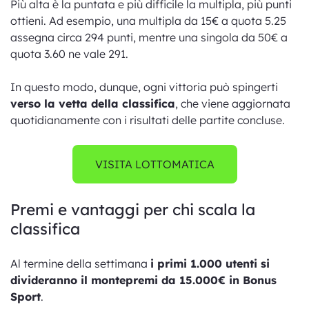
Più alta è la puntata e più difficile la multipla, più punti
ottieni. Ad esempio, una multipla da 15€ a quota 5.25
assegna circa 294 punti, mentre una singola da 50€ a
quota 3.60 ne vale 291.
In questo modo, dunque, ogni vittoria può spingerti
verso la vetta della classifica
, che viene aggiornata
quotidianamente con i risultati delle partite concluse.
VISITA LOTTOMATICA
Premi e vantaggi per chi scala la
classifica
Al termine della settimana
i primi 1.000 utenti si
divideranno il montepremi da 15.000€ in Bonus
Sport
.