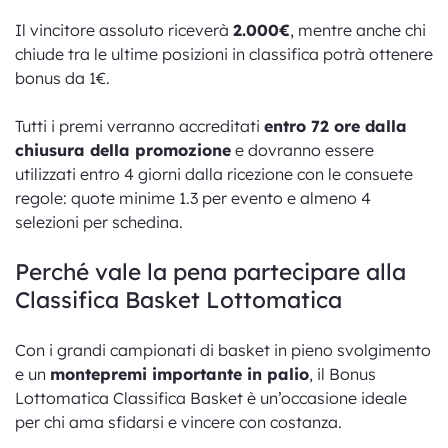
Il vincitore assoluto riceverà
2.000€
, mentre anche chi
chiude tra le ultime posizioni in classifica potrà ottenere
bonus da 1€.
Tutti i premi verranno accreditati
entro 72 ore dalla
chiusura della promozione
e dovranno essere
utilizzati entro 4 giorni dalla ricezione con le consuete
regole: quote minime 1.3 per evento e almeno 4
selezioni per schedina.
Perché vale la pena partecipare alla
Classifica Basket Lottomatica
Con i grandi campionati di basket in pieno svolgimento
e un
montepremi importante in palio
, il Bonus
Lottomatica Classifica Basket è un’occasione ideale
per chi ama sfidarsi e vincere con costanza.