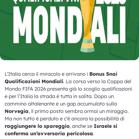
L’Italia cerca il miracolo e arrivano i
Bonus Snai
Qualificazioni Mondiali
. La corsa verso la Coppa del
Mondo FIFA 2026 presenta già lo scoglio qualificazioni
e per l’Italia la strada è tutta in salita. Dopo un
cammino altalenante e un gap accumulato sulla
Norvegia
, il primo posto sembra ormai un miraggio.
Ma non tutto è perduto e c’è ancora la possibilità di
raggiungere lo spareggio
, anche se
Israele si
conferma un’avversaria pericolosa
.