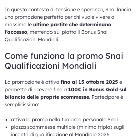
In questo contesto di tensione e speranza, Snai lancia
una promozione perfetta per chi vuole vivere al
massimo le
ultime partite che determinano
l’accesso
, mettendo sul piatto il Bonus Snai
Qualificazioni Mondiali.
Come funziona la promo Snai
Qualificazioni Mondiali
La promozione è attiva
fino al 15 ottobre 2025
e
permette di ricevere fino a
100€ in Bonus Gold sul
bilancio delle proprie scommesse
. Partecipare è
semplicissimo:
attiva la promo nella tua area personale Snai
piazza scommesse multiple (minimo tripla) sugli
incontri di qualificazione al Mondiale 2026