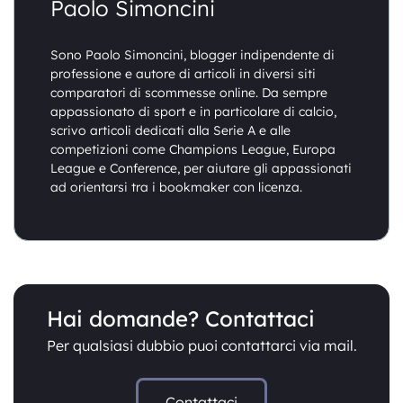
Paolo Simoncini
Sono Paolo Simoncini, blogger indipendente di
professione e autore di articoli in diversi siti
comparatori di scommesse online. Da sempre
appassionato di sport e in particolare di calcio,
scrivo articoli dedicati alla Serie A e alle
competizioni come Champions League, Europa
League e Conference, per aiutare gli appassionati
ad orientarsi tra i bookmaker con licenza.
Hai domande? Contattaci
Per qualsiasi dubbio puoi contattarci via mail.
Contattaci