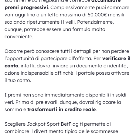
premi progressivi
. Complessivamente puoi sommare
vantaggi fino a un tetto massimo di 50.000€ mensili
scalando ripetutamente i livelli. Potenzialmente,
dunque, potrebbe essere una formula molto
conveniente.
Occorre però conoscere tutti i dettagli per non perdere
l’opportunità di partecipare all’offerta. Per
verificare il
conto
, infatti, dovrai inviare un documento di identità,
azione indispensabile affinché il portale possa attivare
il tuo conto.
I premi non sono immediatamente disponibili in soldi
veri. Prima di prelevarli, dunque, dovrai rigiocare la
somma e
trasformarli in credito reale
.
Scegliere Jackpot Sport BetFlag ti permette di
combinare il divertimento tipico delle scommesse