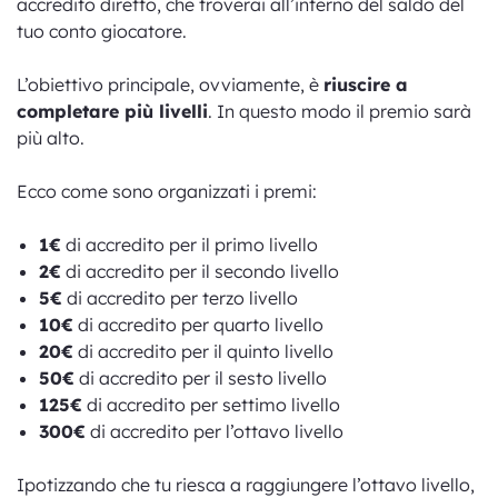
accredito diretto, che troverai all’interno del saldo del
tuo conto giocatore.
L’obiettivo principale, ovviamente, è
riuscire a
completare più livelli
. In questo modo il premio sarà
più alto.
Ecco come sono organizzati i premi:
1€
di accredito per il primo livello
2€
di accredito per il secondo livello
5€
di accredito per terzo livello
10€
di accredito per quarto livello
20€
di accredito per il quinto livello
50€
di accredito per il sesto livello
125€
di accredito per settimo livello
300€
di accredito per l’ottavo livello
Ipotizzando che tu riesca a raggiungere l’ottavo livello,