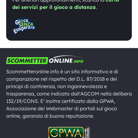
dei servizi per il gioco a distanza
.
Scommetteronline.info è un sito informativo e di
comparazione nel rispetto del D.L. 87/2018 e dei
principi di continenza, non ingannevolezza e
trasparenza, come indicato dall'AGCOM nella delibera
132/19/CONS. E' inoltre certificato dalla GPWA,
Associazione dei Webmaster di portali sul gioco
online, garanzia di buona reputazione.