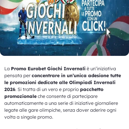
La
Promo Eurobet Giochi Invernali
è un’iniziativa
pensata per
concentrare in un’unica adesione tutte
le promozioni dedicate alle Olimpiadi Invernali
2026
. Si tratta di un vero e proprio
pacchetto
promozionale
che consente di partecipare
automaticamente a una serie di iniziative giornaliere
legate alle gare olimpiche, senza dover aderire ogni
volta a singole promo.