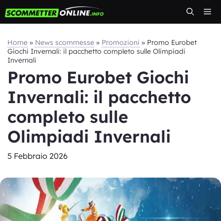
Vai
Me
al
contenuto
Home
»
News scommesse
»
Promozioni
»
Promo Eurobet
Giochi Invernali: il pacchetto completo sulle Olimpiadi
Invernali
Promo Eurobet Giochi
Invernali: il pacchetto
completo sulle
Olimpiadi Invernali
5 Febbraio 2026