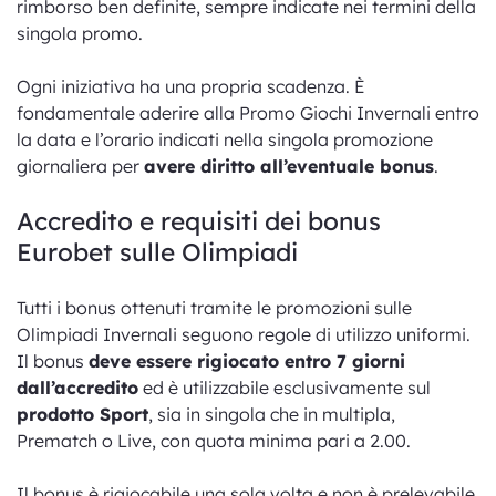
rimborso ben definite, sempre indicate nei termini della
singola promo.
Ogni iniziativa ha una propria scadenza. È
fondamentale aderire alla Promo Giochi Invernali entro
la data e l’orario indicati nella singola promozione
giornaliera per
avere diritto all’eventuale bonus
.
Accredito e requisiti dei bonus
Eurobet sulle Olimpiadi
Tutti i bonus ottenuti tramite le promozioni sulle
Olimpiadi Invernali seguono regole di utilizzo uniformi.
Il bonus
deve essere rigiocato entro 7 giorni
dall’accredito
ed è utilizzabile esclusivamente sul
prodotto Sport
, sia in singola che in multipla,
Prematch o Live, con quota minima pari a 2.00.
Il bonus è rigiocabile una sola volta e non è prelevabile.