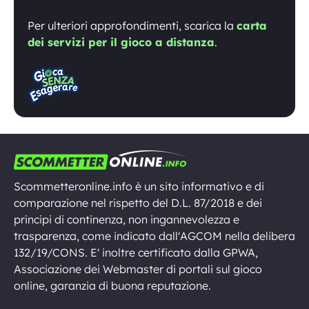
Per ulteriori approfondimenti, scarica la
carta
dei servizi per il gioco a distanza
.
Scommetteronline.info è un sito informativo e di
comparazione nel rispetto del D.L. 87/2018 e dei
principi di continenza, non ingannevolezza e
trasparenza, come indicato dall'AGCOM nella delibera
132/19/CONS. E' inoltre certificato dalla GPWA,
Associazione dei Webmaster di portali sul gioco
online, garanzia di buona reputazione.