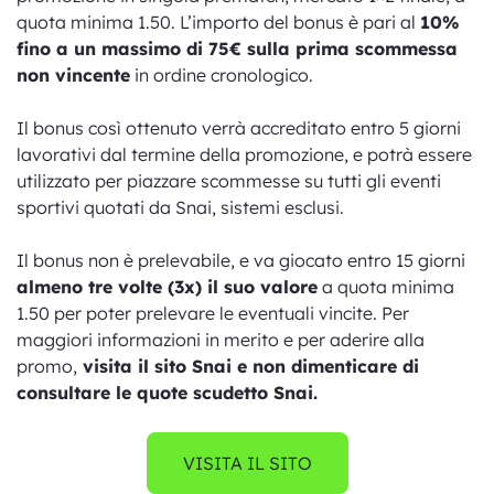
quota minima 1.50. L’importo del bonus è pari al
10%
fino a un massimo di 75€ sulla prima scommessa
non vincente
in ordine cronologico.
Il bonus così ottenuto verrà accreditato entro 5 giorni
lavorativi dal termine della promozione, e potrà essere
utilizzato per piazzare scommesse su tutti gli eventi
sportivi quotati da Snai, sistemi esclusi.
Il bonus non è prelevabile, e va giocato entro 15 giorni
almeno tre volte (3x) il suo valore
a quota minima
1.50 per poter prelevare le eventuali vincite. Per
maggiori informazioni in merito e per aderire alla
promo,
visita il sito Snai e non dimenticare di
consultare le quote scudetto Snai.
VISITA IL SITO