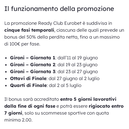
Il funzionamento della promozione
La promozione Ready Club Eurobet è suddivisa in
cinque fasi temporali
, ciascuna delle quali prevede un
bonus del 50% della perdita netta, fino a un massimo
di 100€ per fase.
Gironi – Giornata 1
: dall’11 al 19 giugno
Gironi – Giornata 2
: dal 19 al 23 giugno
Gironi – Giornata 3
: dal 23 al 27 giugno
Ottavi di Finale
: dal 27 giugno al 2 luglio
Quarti di Finale
: dal 2 al 5 luglio
Il bonus sarà accreditato
entro 5 giorni lavorativi
dalla fine di ogni fase
e potrà essere
rigiocato entro
7 giorni
, solo su scommesse sportive con quota
minima 2.00.