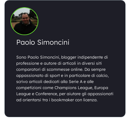
Paolo Simoncini
Sono Paolo Simoncini, blogger indipendente di
professione e autore di articoli in diversi siti
comparatori di scommesse online. Da sempre
appassionato di sport e in particolare di calcio,
scrivo articoli dedicati alla Serie A e alle
competizioni come Champions League, Europa
League e Conference, per aiutare gli appassionati
ad orientarsi tra i bookmaker con licenza.