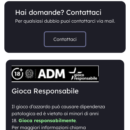
Hai domande? Contattaci
Per qualsiasi dubbio puoi contattarci via mail.
Contattaci
Gioca Responsabile
Il gioco d’azzardo può causare dipendenza
patologica ed è vietato ai minori di anni
18.
Gioca responsabilmente
.
Per maggiori informazioni chiama