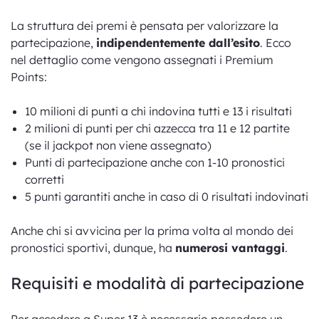
La struttura dei premi è pensata per valorizzare la
partecipazione,
indipendentemente dall’esito
. Ecco
nel dettaglio come vengono assegnati i Premium
Points:
10 milioni di punti a chi indovina tutti e 13 i risultati
2 milioni di punti per chi azzecca tra 11 e 12 partite
(se il jackpot non viene assegnato)
Punti di partecipazione anche con 1-10 pronostici
corretti
5 punti garantiti anche in caso di 0 risultati indovinati
Anche chi si avvicina per la prima volta al mondo dei
pronostici sportivi, dunque, ha
numerosi vantaggi
.
Requisiti e modalità di partecipazione
Per accedere a Super 13 è necessario possedere un