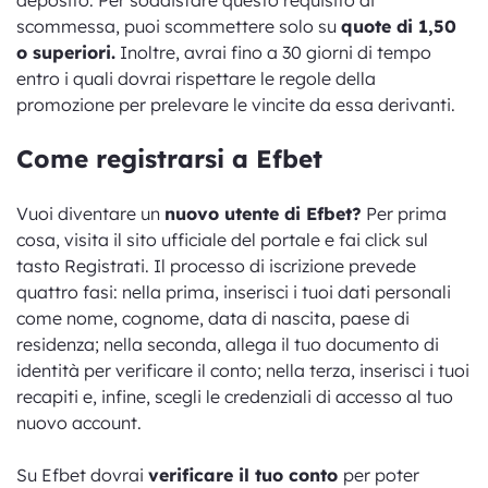
deposito. Per soddisfare questo requisito di
scommessa, puoi scommettere solo su
quote di 1,50
o superiori.
Inoltre, avrai fino a 30 giorni di tempo
entro i quali dovrai rispettare le regole della
promozione per prelevare le vincite da essa derivanti.
Come registrarsi a Efbet
Vuoi diventare un
nuovo utente di Efbet?
Per prima
cosa, visita il sito ufficiale del portale e fai click sul
tasto Registrati. Il processo di iscrizione prevede
quattro fasi: nella prima, inserisci i tuoi dati personali
come nome, cognome, data di nascita, paese di
residenza; nella seconda, allega il tuo documento di
identità per verificare il conto; nella terza, inserisci i tuoi
recapiti e, infine, scegli le credenziali di accesso al tuo
nuovo account.
Su Efbet dovrai
verificare il tuo conto
per poter