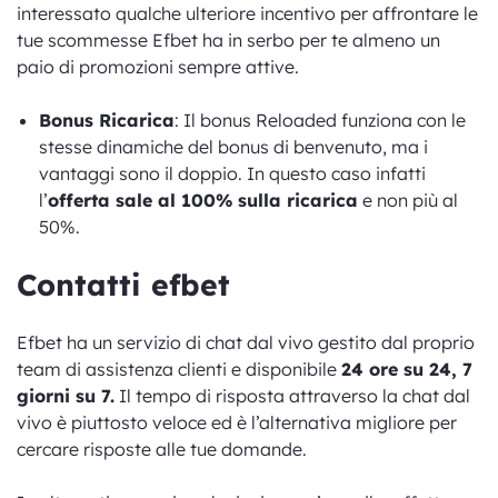
interessato qualche ulteriore incentivo per affrontare le
tue scommesse Efbet ha in serbo per te almeno un
paio di promozioni sempre attive.
Bonus Ricarica
: Il bonus Reloaded funziona con le
stesse dinamiche del bonus di benvenuto, ma i
vantaggi sono il doppio. In questo caso infatti
l’
offerta sale al 100% sulla ricarica
e non più al
50%.
Contatti efbet
Efbet ha un servizio di chat dal vivo gestito dal proprio
team di assistenza clienti e disponibile
24 ore su 24, 7
giorni su 7.
Il tempo di risposta attraverso la chat dal
vivo è piuttosto veloce ed è l’alternativa migliore per
cercare risposte alle tue domande.