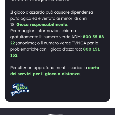
Il gioco d’azzardo può causare dipendenza
patologica ed è vietato ai minori di anni
18.
Gioca responsabilmente
.
Per maggiori informazioni chiama
gratuitamente il: numero verde ADM:
800 55 88
22
(anonimo) o il numero verde TVNGA per le
problematiche con il gioco d'azzardo:
800 151
152
.
Per ulteriori approfondimenti, scarica la
carta
dei servizi per il gioco a distanza
.