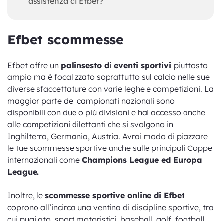
assistenza di Efbet?
Efbet scommesse
Efbet offre un
palinsesto di eventi sportivi
piuttosto
ampio ma è focalizzato soprattutto sul calcio nelle sue
diverse sfaccettature con varie leghe e competizioni. La
maggior parte dei campionati nazionali sono
disponibili con due o più divisioni e hai accesso anche
alle competizioni dilettanti che si svolgono in
Inghilterra, Germania, Austria. Avrai modo di piazzare
le tue scommesse sportive anche sulle principali Coppe
internazionali come
Champions League ed Europa
League.
Inoltre, le
scommesse sportive online di Efbet
coprono all’incirca una ventina di discipline sportive, tra
cui pugilato, sport motoristici, baseball, golf, football,