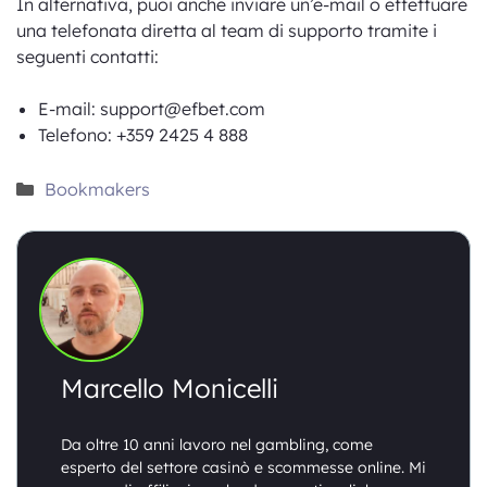
In alternativa, puoi anche inviare un’e-mail o effettuare
una telefonata diretta al team di supporto tramite i
seguenti contatti:
E-mail: support@efbet.com
Telefono: +359 2425 4 888
Categorie
Bookmakers
Marcello Monicelli
Da oltre 10 anni lavoro nel gambling, come
esperto del settore casinò e scommesse online. Mi